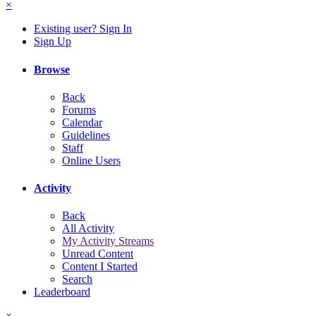
×
Existing user? Sign In
Sign Up
Browse
Back
Forums
Calendar
Guidelines
Staff
Online Users
Activity
Back
All Activity
My Activity Streams
Unread Content
Content I Started
Search
Leaderboard
×