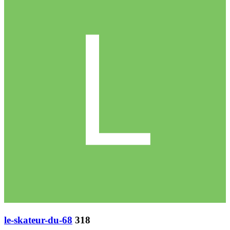
le-skateur-du-68
318