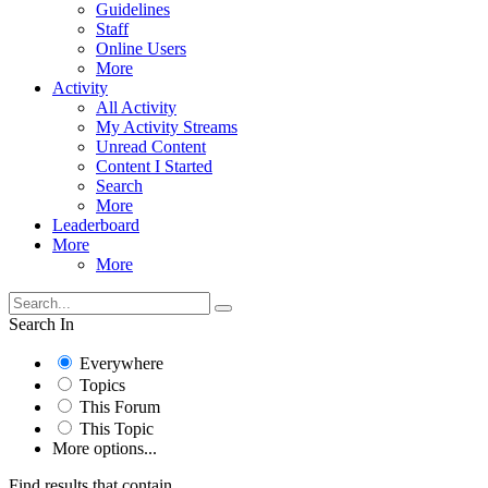
Guidelines
Staff
Online Users
More
Activity
All Activity
My Activity Streams
Unread Content
Content I Started
Search
More
Leaderboard
More
More
Search In
Everywhere
Topics
This Forum
This Topic
More options...
Find results that contain...