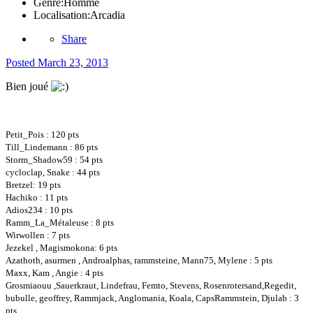
Genre:
Homme
Localisation:
Arcadia
Share
Posted
March 23, 2013
Bien joué
Petit_Pois : 120 pts
Till_Lindemann : 86 pts
Storm_Shadow59 : 54 pts
cycloclap, Snake : 44 pts
Bretzel: 19 pts
Hachiko : 11 pts
Adios234 : 10 pts
Ramm_La_Métaleuse : 8 pts
Wirwollen : 7 pts
Jezekel , Magismokona: 6 pts
Azathoth, asurmen , Androalphas, rammsteine, Mann75, Mylene : 5 pts
Maxx, Kam , Angie : 4 pts
Grosmiaouu ,Sauerkraut, Lindefrau, Femto, Stevens, Rosenrotersand,Regedit,
bubulle, geoffrey, Rammjack, Anglomania, Koala, CapsRammstein, Djulab : 3
pts