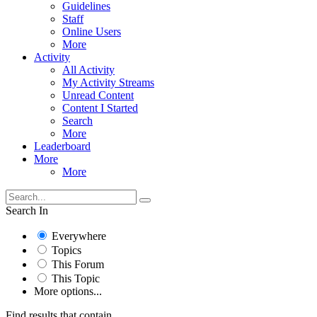
Guidelines
Staff
Online Users
More
Activity
All Activity
My Activity Streams
Unread Content
Content I Started
Search
More
Leaderboard
More
More
Search In
Everywhere
Topics
This Forum
This Topic
More options...
Find results that contain...