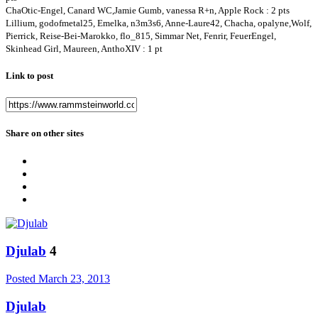
ChaOtic-Engel, Canard WC,Jamie Gumb, vanessa R+n, Apple Rock : 2 pts
Lillium, godofmetal25, Emelka, n3m3s6, Anne-Laure42, Chacha, opalyne,Wolf,
Pierrick, Reise-Bei-Marokko, flo_815, Simmar Net, Fenrir, FeuerEngel,
Skinhead Girl, Maureen, AnthoXIV : 1 pt
Link to post
Share on other sites
Djulab
4
Posted
March 23, 2013
Djulab