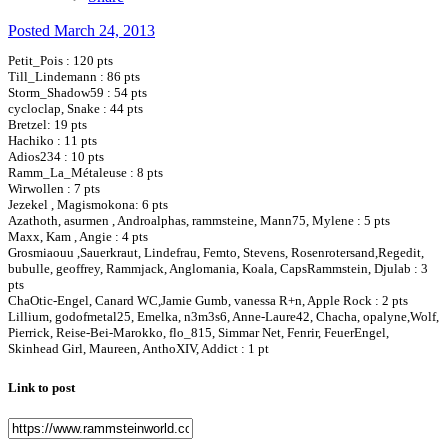
Posted
March 24, 2013
Petit_Pois : 120 pts
Till_Lindemann : 86 pts
Storm_Shadow59 : 54 pts
cycloclap, Snake : 44 pts
Bretzel: 19 pts
Hachiko : 11 pts
Adios234 : 10 pts
Ramm_La_Métaleuse : 8 pts
Wirwollen : 7 pts
Jezekel , Magismokona: 6 pts
Azathoth, asurmen , Androalphas, rammsteine, Mann75, Mylene : 5 pts
Maxx, Kam , Angie : 4 pts
Grosmiaouu ,Sauerkraut, Lindefrau, Femto, Stevens, Rosenrotersand,Regedit,
bubulle, geoffrey, Rammjack, Anglomania, Koala, CapsRammstein, Djulab : 3
pts
ChaOtic-Engel, Canard WC,Jamie Gumb, vanessa R+n, Apple Rock : 2 pts
Lillium, godofmetal25, Emelka, n3m3s6, Anne-Laure42, Chacha, opalyne,Wolf,
Pierrick, Reise-Bei-Marokko, flo_815, Simmar Net, Fenrir, FeuerEngel,
Skinhead Girl, Maureen, AnthoXIV, Addict : 1 pt
Link to post