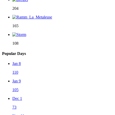
204
165
108
Popular Days
Jan 8
110
Jan 9
105
Dec 1
73