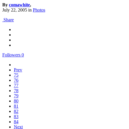
By
comawhite
,
July 22, 2005
in
Photos
Share
Followers
0
Prev
75
76
77
78
79
80
81
82
83
84
Next