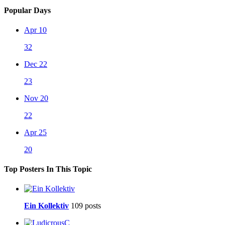
Popular Days
Apr 10
32
Dec 22
23
Nov 20
22
Apr 25
20
Top Posters In This Topic
Ein Kollektiv
109 posts