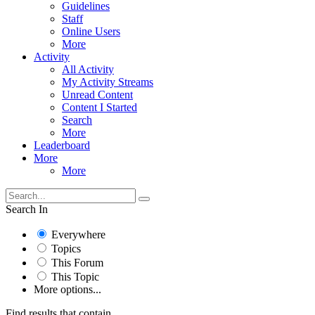
Guidelines
Staff
Online Users
More
Activity
All Activity
My Activity Streams
Unread Content
Content I Started
Search
More
Leaderboard
More
More
Search In
Everywhere
Topics
This Forum
This Topic
More options...
Find results that contain...