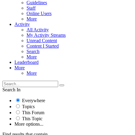
Guidelines
Staff
Online Users
More
Activity
All Activity
My Activity Streams
Unread Content
Content I Started
Search
More
Leaderboard
More
More
Search In
Everywhere
Topics
This Forum
This Topic
More options...
Find results that contain...