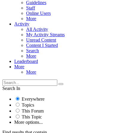
Guidelines
Staff
Online Users
More
Activity
All Activity
My Activity Streams
Unread Content
Content I Started
Search
More
Leaderboard
More
More
Search In
Everywhere
Topics
This Forum
This Topic
More options...
Find results that contain...