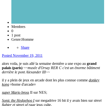
Membres
0
1 post
Genre:
Homme
Share
Posted
November 19, 2011
alors voila, je suis allé la semaine dernière a une expo au
grand
palais (paris)
~~musée d'Orsay RER C c'est un énorme bâtiment
derrière le pont Alexander III~~
il y a plein de jeux en arcade dont les plus connue comme
donkey
kong
¤borne d'arcade¤
super Mario bross
II sur NES;
Sonic the Hedgehog I
sur megadrive 16 bit il y avais bien sur
street
fighter et street of rage
jeux culte,