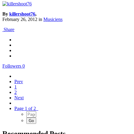
By
killershoot76
,
February 26, 2012
in
Musiciens
Share
Followers
0
Prev
1
2
Next
Page 1 of 2
Recommended Posts