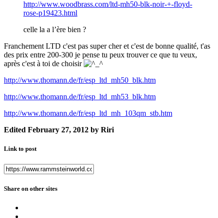
http://www.woodbrass.com/ltd-mh50-blk-noir-+-floyd-
rose-p19423.html
celle la a l’ère bien ?
Franchement LTD c'est pas super cher et c'est de bonne qualité, t'as
des prix entre 200-300 je pense tu peux trouver ce que tu veux,
après c'est à toi de choisir
http://www.thomann.de/fr/esp_ltd_mh50_blk.htm
http://www.thomann.de/fr/esp_ltd_mh53_blk.htm
http://www.thomann.de/fr/esp_ltd_mh_103qm_stb.htm
Edited
February 27, 2012
by Riri
Link to post
Share on other sites