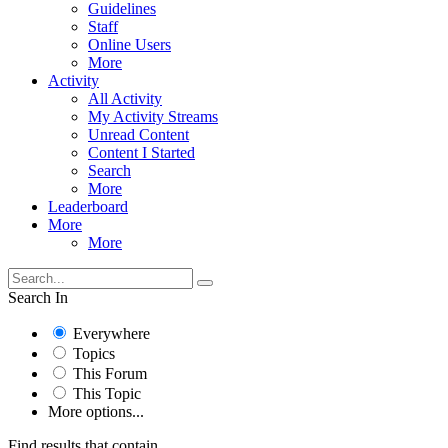
Guidelines
Staff
Online Users
More
Activity
All Activity
My Activity Streams
Unread Content
Content I Started
Search
More
Leaderboard
More
More
Search In
Everywhere
Topics
This Forum
This Topic
More options...
Find results that contain...