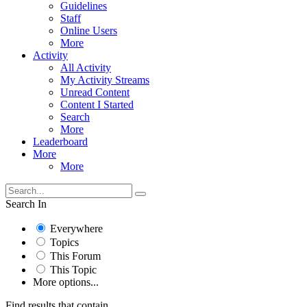
Guidelines
Staff
Online Users
More
Activity
All Activity
My Activity Streams
Unread Content
Content I Started
Search
More
Leaderboard
More
More
Search In
Everywhere
Topics
This Forum
This Topic
More options...
Find results that contain...