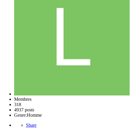
Membres
318
4937 posts
Genre:
Homme
Share