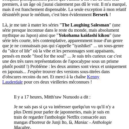
premiers, à un âge où j'aurai clairement pas dû le voir. Il m'a marqué,
mais il est franchement dispensable. La seule exception à mon relatif
désintérêt pour le médium, c'est bien évidemment
Berserk
!
Là, je me tate à mater les séries "
The Laughing Salesman
" (une
série presque inconnue dans le reste du monde, mais absolument
mythique au Japon) ainsi que "
Yokohama kaidashi kikou
" (une
série très courte, très contemplative, apparemment issue d'un genre
que je ne connaissais pas qui s'appelle "iyashikei" ... un sous-genre
du "slice of life" où la vibe et les personnages sont appaisants,
pensés en mode "food for the soul" ... Je suis très curieux car c'est
une des très rares représentations de l'apocalypse sous un prisme
plutôt positif !) Problème : les deux animes sont vieux et uniquement
en japonais... J'espère trouver des versions sous-titrées dans
d'obscures recoins du net. Et merci à la chaîne
Kenny
Lauderdale
pour ces deux vieilleries méconnues !
Il y a 17 heures, Mitth'raw Nuruodo a dit :
Je ne sais pas si ça va intéresser quelqu'un vu qu'il n'y a
plus Demi pour parler de japonneries, mais je suis en
train de regarder l'anthologie Netflix consacrée aux
mangas d'horreur de Junji Ito, là,
Maniac - Anthologie
Macabre
.