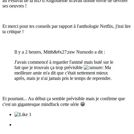
au Festival de la BD d'Angoulême m'avait donné envie de dévorer
ses oeuvres !
Et merci pour tes conseils par rapport à l'anthologie Netflix, j'irai lire
ta critique !
Il y a 2 heures, Mitth&#x27;raw Nuruodo a dit :
J'avais commencé à regarder l'animé mais buté sur le
fait que je trouvais ça trop prévisible
Ma
meilleure amie m'a dit que c'était nettement mieux
après, mais je n'ai jamais pris le temps de reprendre.
Et pourtant... Au début ça semble prévisible mais je confirme que
c'est un gigantesque mindfuck cette série
😁
1