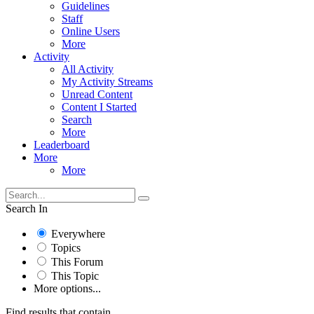
Guidelines
Staff
Online Users
More
Activity
All Activity
My Activity Streams
Unread Content
Content I Started
Search
More
Leaderboard
More
More
Search In
Everywhere
Topics
This Forum
This Topic
More options...
Find results that contain...