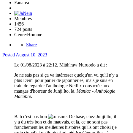
Fanarea
Membres
1456
724 posts
Genre:
Homme
Share
Posted
August 10, 2023
Le 01/08/2023 à 22:12, Mitth'raw Nuruodo a dit :
Je ne sais pas si ça va intéresser quelqu'un vu qu'il n'y a
plus Demi pour parler de japonneries, mais je suis en
train de regarder l'anthologie Netflix consacrée aux
mangas d'horreur de Junji Ito, là,
Maniac - Anthologie
Macabre
.
Bah c'est pas bon
De base, chez Junji Ito, il
y a du très bon et du mauvais, et là, ce ne sont pas
franchement les meilleures histoires qu'ils ont choisi (je
reste stupéfait qu'ils aient adapté
Ice Cream Bus
...).