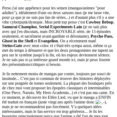
Perso j'ai une appétence pour les seinen (mangas/animes "pour
adultes"), idéalement d'une ou deux saisons max (je me lasse vite,
pour ça que je ne suis pas fan de séries...) et d'autant plus s'il y a une
vibe cyberpunk/dystopie. Mon petit top perso c'est
Cowboy Bebop
,
Samurai Champloo
,
Serial Experiments Lain
(je ne sais plus
avec qui j'en discutais, mais INCROYABLE série, de 13 épisodes
seulement, et sacrément avant-gardiste et déroutante),
Psycho Pass,
Ghost in the Shell
et
Evangelion
. On a récemment maté
Steins:Gate
avec mon coloc et c'était très sympa aussi, même si ça
met du temps à démarrer et que les deux protagonistes me tapent un
peu sur le système jusqu'à la fin, où les enjeux deviennent sérieux.
Je ne sais pas si ça intéresse grand monde ici, mais je peux fournir
des présentations/critiques si besoin.
Je lis nettement moins de mangas par contre, toujours par souci de
lassitude... C'est pas si commun de trouver des histoires déployées
sur une poignée de tomes seulement. La plupart des boutiques près
de chez moi vont proposer les épopées classiques et interminables
(One Piece, Naruto, My Hero Academia...) et c'est pas ma came. En
ce moment, je découvre les Elfen Lied, vu que le manga a ENFIN
été traduit en français (juste vingt ans après l'anime donc
),
mais je ne recommanderai pas forcément. Y'a quelques idées
intéressantes, mais le fan-service est trop généreux... Je lis les
bouquins principalement parce que l'anime a été l'un de mes tout