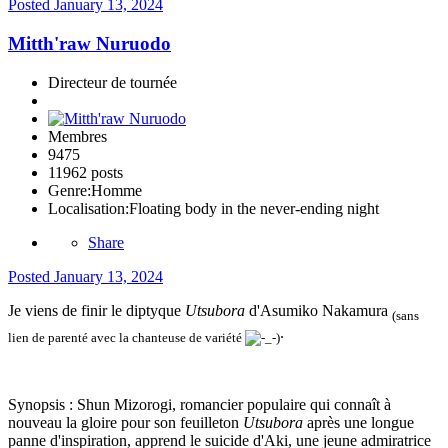
Posted
January 13, 2024
Mitth'raw Nuruodo
Directeur de tournée
Membres
9475
11962 posts
Genre:
Homme
Localisation:
Floating body in the never-ending night
Share
Posted
January 13, 2024
Je viens de finir le diptyque
Utsubora
d'Asumiko Nakamura
(sans
.
lien de parenté avec la chanteuse de variété
)
Synopsis : Shun Mizorogi, romancier populaire qui connaît à
nouveau la gloire pour son feuilleton
Utsubora
après une longue
panne d'inspiration, apprend le suicide d'Aki, une jeune admiratrice