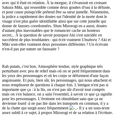
avec qui il était en relation. À la morgue, il s'évanouit en croisant
Sakura Miki, qui ressemble comme deux gouttes d'eau à la défunte,
et pour cause puisqu'elle prétend être sa sœur jumelle. Néanmoins,
la police a rapidement des doutes sur l'identité de la morte dont le
visage n'est plus guère identifiable ainsi que sur cette jumelle qui
donne de fausses coordonnées. Shun Mizorogi en a aussi, doutes
d'autant plus inavouables que le romancier cache un honteux
secret... À la question de savoir pourquoi Aki s'est suicidée en
succèdent de plus troublantes : qui
écrit vraiment
Utsubora
? Aki et
Miki sont-elles vraiment deux personnes différentes ? Un écrivain
n'est-il pas par nature un faussaire ?
Rah putain, c'est bon. Atmosphère tendue, style graphique très
perturbant avec peu de relief mais où on se perd fréquemment dans
les yeux des personnages et où les corps se déforment d'une façon
angoissante. Et puis, bien sûr, les personnages, qui nous attachent et
nous remplissent de questions à chaque fois. L'intrigue n'est pas si
importante que ça : à la fin, on n'est pas sûr d'avoir tout compris
mais on s'en balance, on a saisi l'essentiel, à savoir ce que ça signifie
pour les personnages. L'érotisme est obnubilant sans que ça ne
devienne lourd -à ne pas lire dans les transports en commun, il y a
de la chatte qui surgit assez fréquemment
Il y a un sous-texte
assez subtil à ce sujet, à propos Mizorogi et de sa relation à l'écriture.