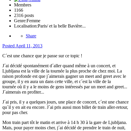
Membres
1166
2316 posts
Genre:
Femme
Localisation:
Paris/ et la belle Bavière...
Share
Posted
April 11, 2013
C´est une chance que je passe sur ce topic !
J´ai décidé spontanément d´aller quand même à un concert, et
Ljubljana est la ville de la tournée la plus proche de chez moi. La
raison profonde est que j´aimerais gagner un meet and greet avec le
groupe, il y en aura un dans cette ville, et c´est la ville de la
tournée où il y a le moins de gens intéressés par un meet and greet...
J´aimerais en profiter...
J´ai pris, il y a quelques jours, une place de concert, c´est une chance
qu´il y en ait eu encore. J´ai pris aussi mon billet de train aller-retour,
pour pas cher.
Mon train part tôt le matin et arrive à 14 h 30 à la gare de Ljubljana.
Mais, pour payer moins cher, j´ai décidé de prendre le train de nuit,