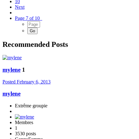
10
Next
Page 7 of 10
Recommended Posts
mylene
1
Posted
February 6, 2013
mylene
Extrême groupie
Membres
1
3530 posts