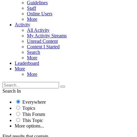
Guidelines
Staff
Online Users
More
Activity
All Activity
My Activity Streams
Unread Content
Content I Started
Search
More
Leaderboard
More
More
Search In
Everywhere
Topics
This Forum
This Topic
More options...
Find results that contain...