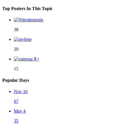
Top Posters In This Topic
38
20
15
Popular Days
Nov 16
67
May 4
35