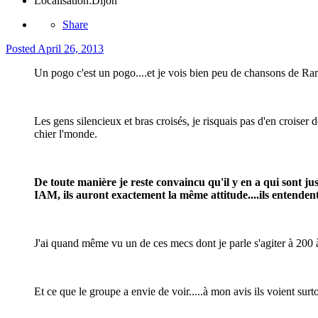
Localisation:
Dijon
Share
Posted
April 26, 2013
Un pogo c'est un pogo....et je vois bien peu de chansons de Ramm
Les gens silencieux et bras croisés, je risquais pas d'en croiser de
chier l'monde.
De toute manière je reste convaincu qu'il y en a qui sont ju
IAM, ils auront exactement la même attitude....ils entendent
J'ai quand même vu un de ces mecs dont je parle s'agiter à 200 à
Et ce que le groupe a envie de voir.....à mon avis ils voient surt