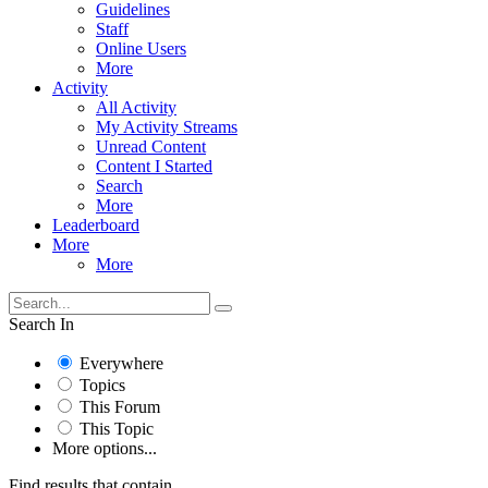
Guidelines
Staff
Online Users
More
Activity
All Activity
My Activity Streams
Unread Content
Content I Started
Search
More
Leaderboard
More
More
Search In
Everywhere
Topics
This Forum
This Topic
More options...
Find results that contain...