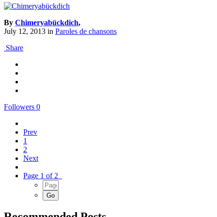
By
Chimeryabückdich
,
July 12, 2013
in
Paroles de chansons
Share
Followers
0
Prev
1
2
Next
Page 1 of 2
Recommended Posts