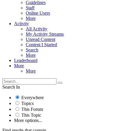
Guidelines
Staff
Online Users
More
Activity
All Activity
My Activity Streams
Unread Content
Content I Started
Search
More
Leaderboard
More
More
Search In
Everywhere
Topics
This Forum
This Topic
More options...
Find results that contain...