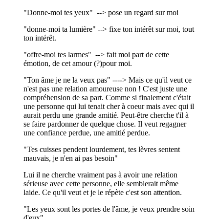
"Donne-moi tes yeux" --> pose un regard sur moi
"donne-moi ta lumière" --> fixe ton intérêt sur moi, tout
ton intérêt.
"offre-moi tes larmes" --> fait moi part de cette
émotion, de cet amour (?)pour moi.
"Ton âme je ne la veux pas" ----> Mais ce qu'il veut ce
n'est pas une relation amoureuse non ! C'est juste une
compréhension de sa part. Comme si finalement c'était
une personne qui lui tenait cher à coeur mais avec qui il
aurait perdu une grande amitié. Peut-être cherche t'il à
se faire pardonner de quelque chose. Il veut regagner
une confiance perdue, une amitié perdue.
"Tes cuisses pendent lourdement, tes lèvres sentent
mauvais, je n'en ai pas besoin"
Lui il ne cherche vraiment pas à avoir une relation
sérieuse avec cette personne, elle semblerait même
laide. Ce qu'il veut et je le répète c'est son attention.
"Les yeux sont les portes de l'âme, je veux prendre soin
d'eux"