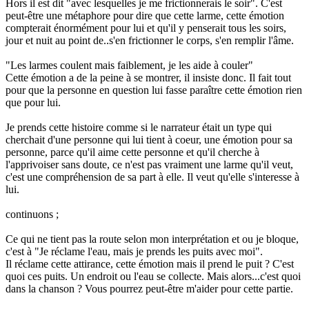
Hors il est dit "avec lesquelles je me frictionnerais le soir". C'est
peut-être une métaphore pour dire que cette larme, cette émotion
compterait énormément pour lui et qu'il y penserait tous les soirs,
jour et nuit au point de..s'en frictionner le corps, s'en remplir l'âme.
"Les larmes coulent mais faiblement, je les aide à couler"
Cette émotion a de la peine à se montrer, il insiste donc. Il fait tout
pour que la personne en question lui fasse paraître cette émotion rien
que pour lui.
Je prends cette histoire comme si le narrateur était un type qui
cherchait d'une personne qui lui tient à coeur, une émotion pour sa
personne, parce qu'il aime cette personne et qu'il cherche à
l'apprivoiser sans doute, ce n'est pas vraiment une larme qu'il veut,
c'est une compréhension de sa part à elle. Il veut qu'elle s'interesse à
lui.
continuons ;
Ce qui ne tient pas la route selon mon interprétation et ou je bloque,
c'est à "Je réclame l'eau, mais je prends les puits avec moi".
Il réclame cette attirance, cette émotion mais il prend le puit ? C'est
quoi ces puits. Un endroit ou l'eau se collecte. Mais alors...c'est quoi
dans la chanson ? Vous pourrez peut-être m'aider pour cette partie.