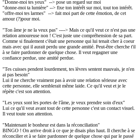
"Donne-moi tes yeux" --> pose un regard sur moi
"donne-moi ta lumière" --> fixe ton intérêt sur moi, tout ton intérêt.
"offre-moi tes larmes" --> fait moi part de cette émotion, de cet
amour (?)pour moi.
"Ton âme je ne la veux pas" ----> Mais ce qu'il veut ce n'est pas une
relation amoureuse non ! C'est juste une compréhension de sa part.
Comme si finalement c'était une personne qui lui tenait cher à coeur
mais avec qui il aurait perdu une grande amitié. Peut-être cherche t'il
à se faire pardonner de quelque chose. Il veut regagner une
confiance perdue, une amitié perdue.
"Tes cuisses pendent lourdement, tes lèvres sentent mauvais, je n'en
ai pas besoin"
Lui il ne cherche vraiment pas à avoir une relation sérieuse avec
cette personne, elle semblerait même laide. Ce qu'il veut et je le
répète c'est son attention.
"Les yeux sont les portes de l'âme, je veux prendre soin d'eux"
Lui ce qu'il veut avant tout de cette personne c'est un contact visuel.
Il veut toute son attention.
"Maintenant le bonheur est dans la réconciliation"
BINGO ! On arrive droit à ce que je disais plus haut. Il cherche à se
réconcilier et à se faire pardonner de quelque chose qui par le passé