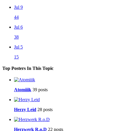
Jul 9
44
Jul 6
38
Jul 5
15
Top Posters In This Topic
Atomiiik
39 posts
Herzy Leid
28 posts
Herzwerk R.o.D
22 posts