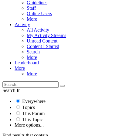
Guidelines
Staff
Online Users
More
Activity
All Activity
My Activity Streams
Unread Content
Content I Started
Search
More
Leaderboard
More
More
Search In
Everywhere
Topics
This Forum
This Topic
More options...
Find results that contain...