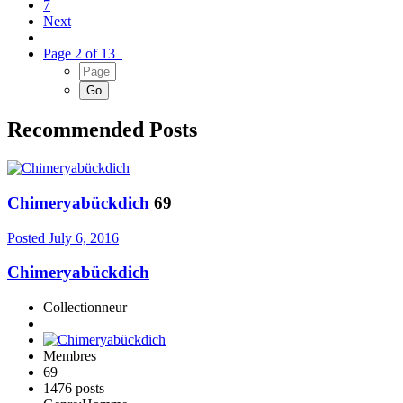
7
Next
Page 2 of 13
Recommended Posts
Chimeryabückdich
69
Posted
July 6, 2016
Chimeryabückdich
Collectionneur
Membres
69
1476 posts