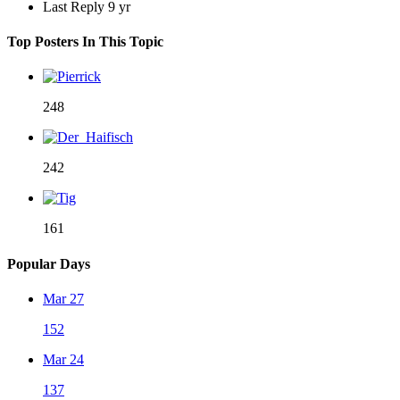
Last Reply
9 yr
Top Posters In This Topic
248
242
161
Popular Days
Mar 27
152
Mar 24
137