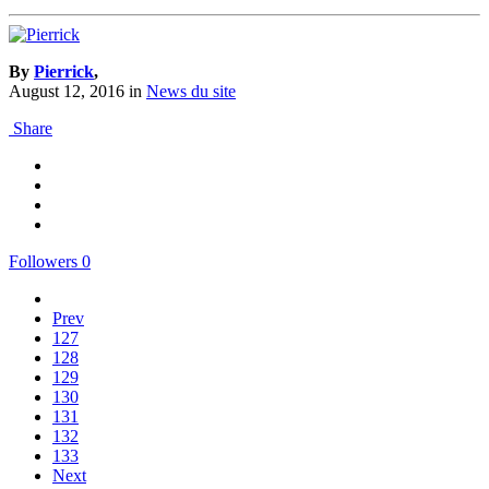
By
Pierrick
,
August 12, 2016
in
News du site
Share
Followers
0
Prev
127
128
129
130
131
132
133
Next