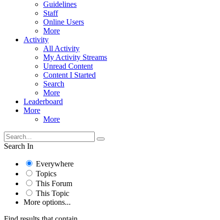
Guidelines
Staff
Online Users
More
Activity
All Activity
My Activity Streams
Unread Content
Content I Started
Search
More
Leaderboard
More
More
Search In
Everywhere
Topics
This Forum
This Topic
More options...
Find results that contain...