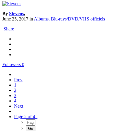
By
Stevens
,
June 25, 2017
in
Albums, Blu-rays/DVD/VHS officiels
Share
Followers
0
Prev
1
2
3
4
Next
Page 2 of 4