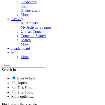
Guidelines
Staff
Online Users
More
Activity
All Activity
My Activity Streams
Unread Content
Content I Started
Search
More
Leaderboard
More
More
Search In
Everywhere
Topics
This Forum
This Topic
More options...
Find results that contain...