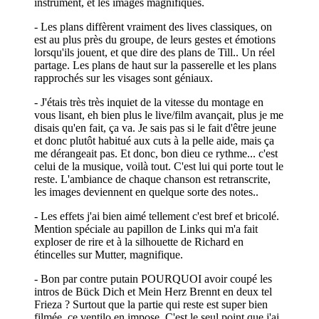
instrument, et les images magnifiques.
- Les plans diffèrent vraiment des lives classiques, on
est au plus près du groupe, de leurs gestes et émotions
lorsqu'ils jouent, et que dire des plans de Till.. Un réel
partage. Les plans de haut sur la passerelle et les plans
rapprochés sur les visages sont géniaux.
- J'étais très très inquiet de la vitesse du montage en
vous lisant, eh bien plus le live/film avançait, plus je me
disais qu'en fait, ça va. Je sais pas si le fait d'être jeune
et donc plutôt habitué aux cuts à la pelle aide, mais ça
me dérangeait pas. Et donc, bon dieu ce rythme... c'est
celui de la musique, voilà tout. C'est lui qui porte tout le
reste. L'ambiance de chaque chanson est retranscrite,
les images deviennent en quelque sorte des notes..
- Les effets j'ai bien aimé tellement c'est bref et bricolé.
Mention spéciale au papillon de Links qui m'a fait
exploser de rire et à la silhouette de Richard en
étincelles sur Mutter, magnifique.
- Bon par contre putain POURQUOI avoir coupé les
intros de Bück Dich et Mein Herz Brennt en deux tel
Frieza ? Surtout que la partie qui reste est super bien
filmée, ce ventilo en impose. C'est le seul point que j'ai