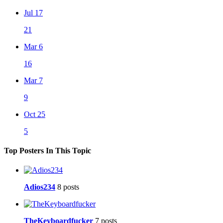
Jul 17
21
Mar 6
16
Mar 7
9
Oct 25
5
Top Posters In This Topic
Adios234
8 posts
TheKeyboardfucker
7 posts