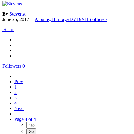
By
Stevens
,
June 25, 2017
in
Albums, Blu-rays/DVD/VHS officiels
Share
Followers
0
Prev
1
2
3
4
Next
Page 4 of 4