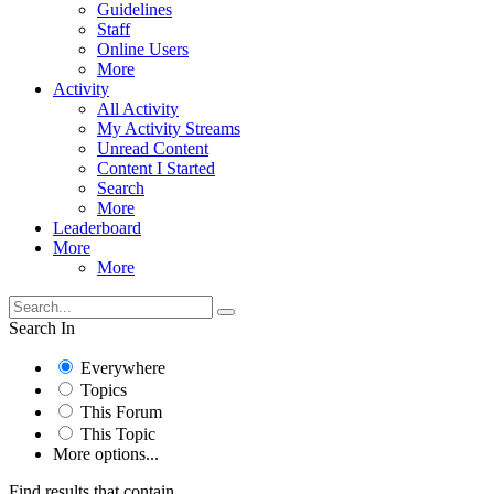
Guidelines
Staff
Online Users
More
Activity
All Activity
My Activity Streams
Unread Content
Content I Started
Search
More
Leaderboard
More
More
Search In
Everywhere
Topics
This Forum
This Topic
More options...
Find results that contain...