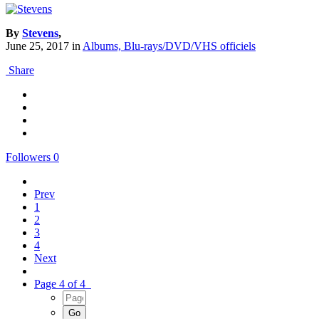
By
Stevens
,
June 25, 2017
in
Albums, Blu-rays/DVD/VHS officiels
Share
Followers
0
Prev
1
2
3
4
Next
Page 4 of 4