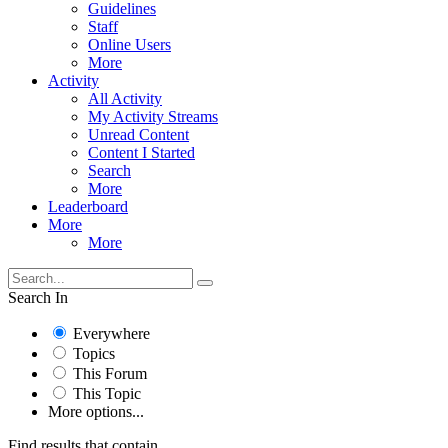
Guidelines
Staff
Online Users
More
Activity
All Activity
My Activity Streams
Unread Content
Content I Started
Search
More
Leaderboard
More
More
Search In
Everywhere
Topics
This Forum
This Topic
More options...
Find results that contain...