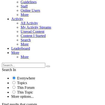
Guidelines
Staff
Online Users
More
Activity
All Activity
My Activity Streams
Unread Content
Content I Started
Search
More
Leaderboard
More
More
Search In
Everywhere
Topics
This Forum
This Topic
More options...
Find results that contain...