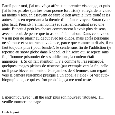
Pareil pour moi, j’ai trouvé ça affreux au premier visionage, et puis
j’ai lu les paroles (un très beau poeme fort triste), et regarde la video
au moins 4 fois, en essayant de faire le lien avec le livre troué et les
autres clips en repensant a la theorie d’un fan envoye a Zoran (voir
plus haut, Pierrick l’a mentionné) et aussi en discutant avec une
amie. Et petit à petit les choses commencent à avoir plus de sens,
avec le recul. Je pense que tu as tout à fait raison. Dans cette video il
y a un peu de plaisir au début avec les dildos, mais après personne
ne s’amuse et sa tourne en violence, parce que comme tu disais, il en
faut toujours plus ( pour bander), le cercle sans fin de l’addiction (je
repense au snow globe dans Knebel, et l’hisoire qui se repete sans
fin, l’homme prisonnier de ses addictions, la couleur était
annoncée...). Si on fait attention, il y a comme tu l’as remarqué,
quelques images pleines de tristesse (par exemple vers la fin, celle
ou il pose bievement, entouré de jambes de 3 femmes, son regard
vers la camera ressemble presque a un appel a l’aide). Si ‘est auto-
biographique, ce qui est fort probable, ça me rend triste.
Esperont qu’avec ‘Till the end’ plus son nouveau tatouage, Till
veuille tourner une page.
Link to post