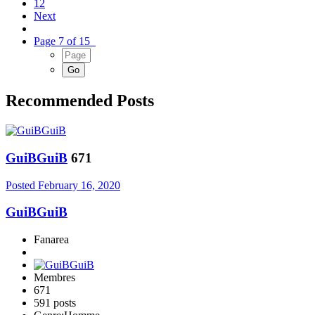
12
Next
Page 7 of 15
Recommended Posts
GuiBGuiB
671
Posted
February 16, 2020
GuiBGuiB
Fanarea
Membres
671
591 posts