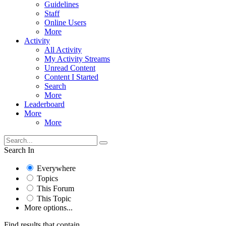
Guidelines
Staff
Online Users
More
Activity
All Activity
My Activity Streams
Unread Content
Content I Started
Search
More
Leaderboard
More
More
Search In
Everywhere
Topics
This Forum
This Topic
More options...
Find results that contain...