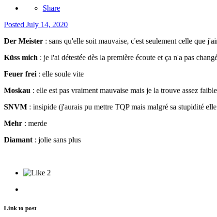
Share
Posted
July 14, 2020
Der Meister
:
sans qu'elle soit mauvaise, c'est seulement celle que j'a
Küss mich
: je l'ai détestée dès la première écoute et ça n'a pas chang
Feuer frei
: elle soule vite
Moskau
: elle est pas vraiment mauvaise mais je la trouve assez faible
SNVM
: insipide (j'aurais pu mettre TQP mais malgré sa stupidité elle 
Mehr
: merde
Diamant
: jolie sans plus
2
Link to post