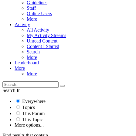
Guidelines
Staff
Online Users
More
Activity
All Activity
My Activity Streams
Unread Content
Content I Started
Search
More
Leaderboard
More
More
Search In
Everywhere
Topics
This Forum
This Topic
More options...
Find results that contain...