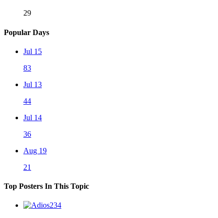
29
Popular Days
Jul 15
83
Jul 13
44
Jul 14
36
Aug 19
21
Top Posters In This Topic