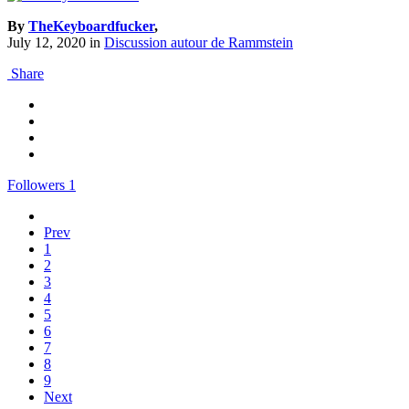
By
TheKeyboardfucker
,
July 12, 2020
in
Discussion autour de Rammstein
Share
Followers
1
Prev
1
2
3
4
5
6
7
8
9
Next