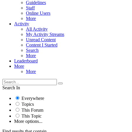
Guidelines
Staff
Online Users
More
Activity
All Activity
My Activity Streams
Unread Content
Content I Started
Search
More
Leaderboard
More
More
Search In
Everywhere
Topics
This Forum
This Topic
More options...
Find results that contain...