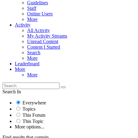
Guidelines
Staff
Online Users
More
Activity
All Activity
My Activity Streams
Unread Content
Content I Started
Search
More
Leaderboard
More
More
Search In
Everywhere
Topics
This Forum
This Topic
More options...
Find results that contain...