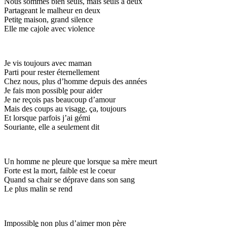
Nous sommes bien seuls, mais seuls à deux
Partageant le malheur en deux
Petit
e
maison, grand silence
Elle me cajole avec violence
Je vis toujours avec maman
Parti pour rester éternellement
Chez nous, plus d’homme d
e
puis des années
Je fais mon possibl
e
pour aider
Je n
e
reçois pas beaucoup d’amour
Mais des coups au visag
e
, ça, toujours
Et lorsque parfois j’ai gémi
Souriante, elle a seul
e
ment dit
Un homme ne pleure que lorsque sa mère meurt
Forte est la mort, faible est le coeur
Quand sa chair se déprave dans son sang
Le plus malin se rend
Impossibl
e
non plus d’aimer mon père