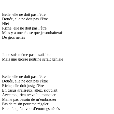
Belle, elle ne doit pas l’être
Douée, elle ne doit pas l’être
Niet
Riche, elle ne doit pas l’être
Mais y a une chose que je souhait
e
rais
De gros nénés
Je ne suis même pas insatiable
Mais une grosse poitrine s
e
rait géniale
Belle, elle ne doit pas l’être
Douée, elle ne doit pas l’être
Riche, elle doit just
e
l’être
En tissus graisseux, allez, siouplait
Avec moi, rien n
e
va lui manquer
Même pas besoin de m’embrasser
Pas de raisin pour me régaler
Elle n’a qu’à avoir d’énorm
e
s nénés