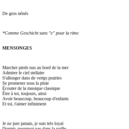
De gros nénés
*Comme Geschicht sans "e" pour la rime
MENSONGES
Marcher pieds nus au bord d
e
la mer
Admirer le ciel stellaire
S'allonger dans de vert
e
s prairies
Se promener sous la pluie
Écouter d
e
la musique classique
Être à toi, toujours, ainsi
Avoir beaucoup, beaucoup d'enfants
Et toi, t'aimer infiniment
Je n
e
jure jamais, j
e
suis très loyal
Dormir, pourquoi pas dans la paille