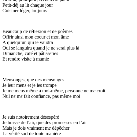
Petit-déj au lit chaque jour
Cuisiner léger, toujours
Beaucoup de réflexion et de poèmes
Offrir ainsi mon coeur et mon âme
A quelqu’un qui le vaudra
Qui se languira quand je n
e
serai plus là
Dimanche, café et pâtiss
e
ries
Et rendr
e
visite à mamie
Mensonges, que des mensonges
Je leur mens et je les trompe
Je me mens même à moi-même, personne ne m
e
croit
Nul n
e
m
e
fait confiance, pas même moi
Je suis notoir
e
ment désespéré
Je brasse de l’air, que des promesses en l’air
Mais je dois vraiment m
e
dépêcher
La vérité sort de toute manière