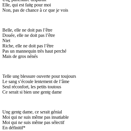
Elle, qui est fait
e
pour moi
Non, pas de chance à c
e
que j
e
vois
Belle, elle ne doit pas l’être
Douée, elle ne doit pas l’être
Niet
Riche, elle ne doit pas l’être
Pas un mannequin très haut perché
Mais de gros nénés
Telle un
e
blessure ouverte pour toujours
Le sang s’écoule lent
e
ment de l’âme
Seul réconfort, les petits toutous
Ce serait si bien une gent
e
dame
Un
e
gent
e
dame, ce s
e
rait génial
Moi qui n
e
suis même pas insatiable
Moi qui n
e
suis même pas sélectif
En définitif*