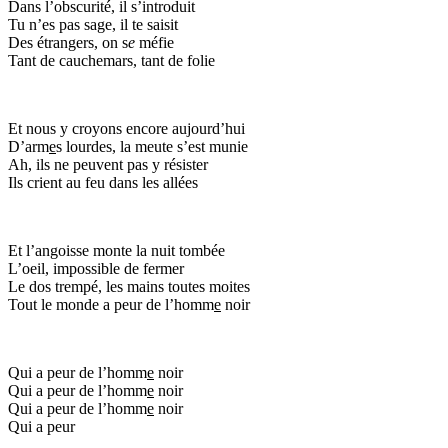
Dans l’obscurité, il s’introduit
Tu n’es pas sage, il te saisit
Des étrangers, on s
e
méfie
Tant de cauchemars, tant de folie
Et nous y croyons encore aujourd’hui
D’arm
e
s lourdes, la meute s’est munie
Ah, ils ne peuvent pas y résister
Ils crient au feu dans les allées
Et l’angoisse monte la nuit tombée
L’oeil, impossible de fermer
Le dos trempé, les mains toutes moites
Tout le monde a peur de l’homm
e
noir
Qui a peur de l’homm
e
noir
Qui a peur de l’homm
e
noir
Qui a peur de l’homm
e
noir
Qui a peur