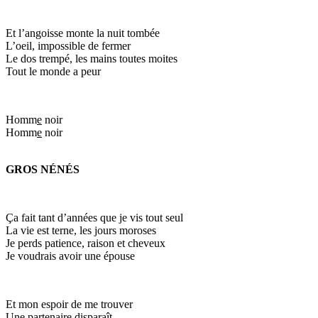
Et l’angoisse monte la nuit tombée
L’oeil, impossible de fermer
Le dos trempé, les mains toutes moites
Tout le monde a peur
Homm
e
noir
Homm
e
noir
GROS NÉNÉS
Ça fait tant d’années que je vis tout seul
La vie est terne, les jours moroses
Je perds patience, raison et cheveux
Je voudrais avoir une épouse
Et mon espoir de me trouver
Un
e
partenaire disparaît