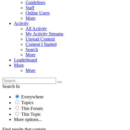
Guidelines
Staff
Online Users
More
Activity
All Activity
My Activity Streams
Unread Content
Content I Started
Search
More
Leaderboard
More
More
Search In
Everywhere
Topics
This Forum
This Topic
More options...
Find results that contain...