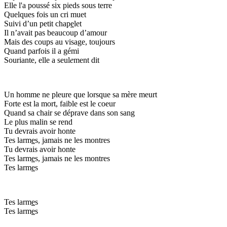
Elle l'a poussé six pieds sous terre
Quelques fois un cri muet
Suivi d’un petit chap
e
let
Il n’avait pas beaucoup d’amour
Mais des coups au visage, toujours
Quand parfois il a gémi
Souriante, elle a seul
e
ment dit
Un homme ne pleure que lorsque sa mère meurt
Forte est la mort, faible est le coeur
Quand sa chair se déprave dans son sang
Le plus malin se rend
Tu devrais avoir honte
Tes larm
e
s, jamais ne les montres
Tu devrais avoir honte
Tes larm
e
s, jamais ne les montres
Tes larm
e
s
Tes larm
e
s
Tes larm
e
s