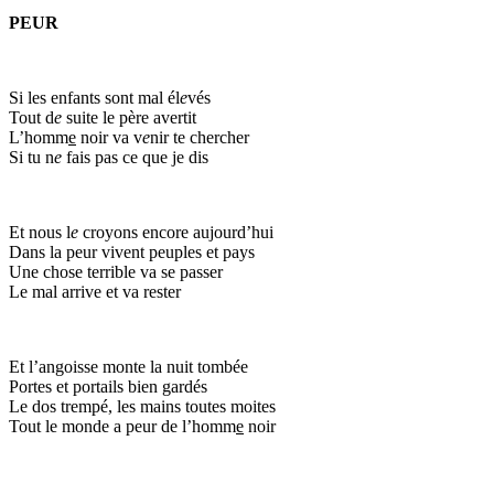
PEUR
Si les enfants sont mal él
e
vés
Tout d
e
suite le père avertit
L’homm
e
noir va v
e
nir te chercher
Si tu n
e
fais pas ce que je dis
Et nous l
e
croyons encore aujourd’hui
Dans la peur vivent peuples et pays
Une chose terrible va se passer
Le mal arrive et va rester
Et l’angoisse monte la nuit tombée
Portes et portails bien gardés
Le dos trempé, les mains toutes moites
Tout le monde a peur de l’homm
e
noir