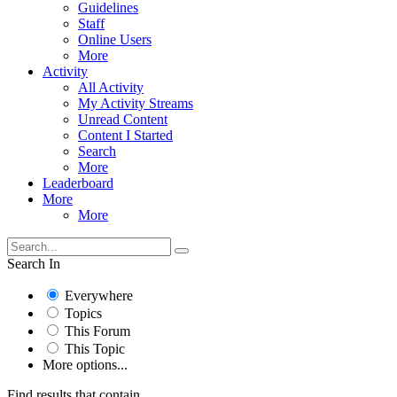
Guidelines
Staff
Online Users
More
Activity
All Activity
My Activity Streams
Unread Content
Content I Started
Search
More
Leaderboard
More
More
Search In
Everywhere
Topics
This Forum
This Topic
More options...
Find results that contain...