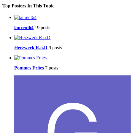
Top Posters In This Topic
laurent64
19 posts
Herzwerk R.o.D
9 posts
Pommes Frites
7 posts