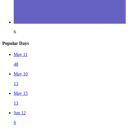
6
Popular Days
May 11
48
May 10
13
May 15
13
Jun 12
6