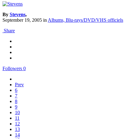
By
Stevens
,
September 19, 2005
in
Albums, Blu-rays/DVD/VHS officiels
Share
Followers
0
Prev
6
7
8
9
10
11
12
13
14