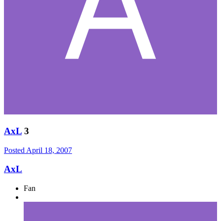
AxL
3
Posted
April 18, 2007
AxL
Fan