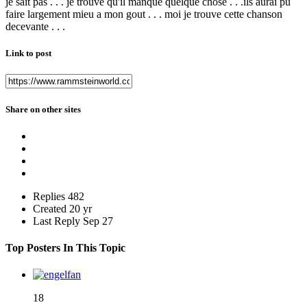
je sait pas . . . je trouve qu'il manque quelque chose . . .ils aurai pu
faire largement mieu a mon gout . . . moi je trouve cette chanson
decevante . . .
Link to post
Share on other sites
Replies
482
Created
20 yr
Last Reply
Sep 27
Top Posters In This Topic
18