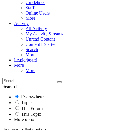
Guidelines
Staff
Online Users
More
Activity
All Activity
My Activity Streams
Unread Content
Content I Started
Search
More
Leaderboard
More
More
Search In
Everywhere
Topics
This Forum
This Topic
More options...
Find results that contain...