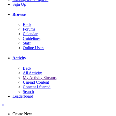
Sign Up
Browse
Back
Forums
Calendar
Guidelines
Staff
Online Users
Activity
Back
All Activity
My Activity Streams
Unread Content
Content I Started
Search
Leaderboard
×
Create New...