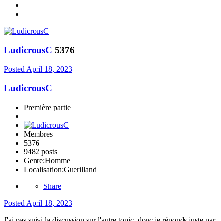
LudicrousC
5376
Posted
April 18, 2023
LudicrousC
Première partie
Membres
5376
9482 posts
Genre:
Homme
Localisation:
Guerilland
Share
Posted
April 18, 2023
J'ai pas suivi la discussion sur l'autre topic, donc je réponds juste par