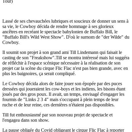
Tour)
Lassé de ses chevauchées lubriques et soucieux de donner un sens à
sa vie, le Cowboy décida de rendre hommage à ses glorieux
ancêtres en recréant le spectacle babylonien de Buffalo Bill, le
"
Buffalo Bill's Wild West Show". D'où le surnom de "der Wilde" du
Cowboy.
Il soumit son projet à son grand ami Till Lindemann qui faisait le
casting de son "Freakshow".Till se montra intéressé mais lui suggéra
de réfléchir à l'espace scénique nécessaire à la réalisation de son
projet car la scène du cirque Flic Flac n'est pas bien grande, avec en
plus les baignoires, ça serait compliqué.
Le Cowboy décida alors de faire jouer son épopée par des puces
dressées qui joueraient les cow-boys et les indiens, les bisons étant
joués par des gros poux. Il avait, un temps, envisagé d'engager les
fourmis de "Links 2 3 4" mais s'occupant à plein temps de leur
ruche et de leur reine, ces dernières n'étaient pas disponibles.
Till fut enthousiasmé par son nouveau projet de spectacle et
l'engagea dans son show.
La pause obligée du Covid obligeant le cirque Flic Flac à reporter