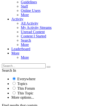
Guidelines
Staff
Online Users
More
Activity
All Activity
My Activity Streams
Unread Content
Content I Started
Search
More
Leaderboard
More
More
Search In
Everywhere
Topics
This Forum
This Topic
More options...
Find results that contain...