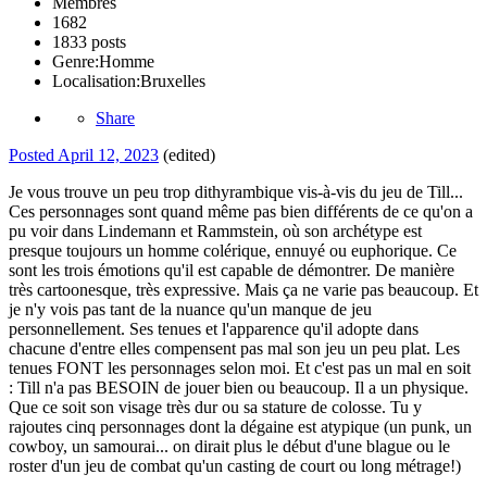
Membres
1682
1833 posts
Genre:
Homme
Localisation:
Bruxelles
Share
Posted
April 12, 2023
(edited)
Je vous trouve un peu trop dithyrambique vis-à-vis du jeu de Till...
Ces personnages sont quand même pas bien différents de ce qu'on a
pu voir dans Lindemann et Rammstein, où son archétype est
presque toujours un homme colérique, ennuyé ou euphorique. Ce
sont les trois émotions qu'il est capable de démontrer. De manière
très cartoonesque, très expressive. Mais ça ne varie pas beaucoup. Et
je n'y vois pas tant de la nuance qu'un manque de jeu
personnellement. Ses tenues et l'apparence qu'il adopte dans
chacune d'entre elles compensent pas mal son jeu un peu plat. Les
tenues FONT les personnages selon moi. Et c'est pas un mal en soit
: Till n'a pas BESOIN de jouer bien ou beaucoup. Il a un physique.
Que ce soit son visage très dur ou sa stature de colosse. Tu y
rajoutes cinq personnages dont la dégaine est atypique (un punk, un
cowboy, un samourai... on dirait plus le début d'une blague ou le
roster d'un jeu de combat qu'un casting de court ou long métrage!)