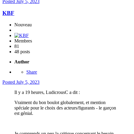
Posted
July 5, 2023
KBF
Nouveau
Membres
81
48 posts
Author
Share
Posted
July 5, 2023
Il y a 19 heures, LudicrousC a dit :
Vraiment du bon boulot globalement, et mention
spéciale pour le choix des acteurs/figurants - le garçon
est génial.
Je comprends un peu la critique concernant le besoin