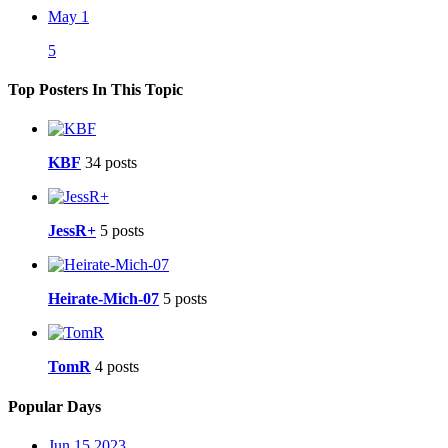
May 1
5
Top Posters In This Topic
KBF
34 posts
JessR+
5 posts
Heirate-Mich-07
5 posts
TomR
4 posts
Popular Days
Jun 15 2023