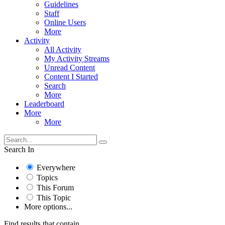
Guidelines
Staff
Online Users
More
Activity
All Activity
My Activity Streams
Unread Content
Content I Started
Search
More
Leaderboard
More
More
Search In
Everywhere
Topics
This Forum
This Topic
More options...
Find results that contain...