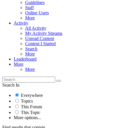
Guidelines
Staff
Online Users
More
Activity
All Activity
My Activity Streams
Unread Content
Content I Started
Search
More
Leaderboard
More
More
Search In
Everywhere
Topics
This Forum
This Topic
More options...
Find results that contain...