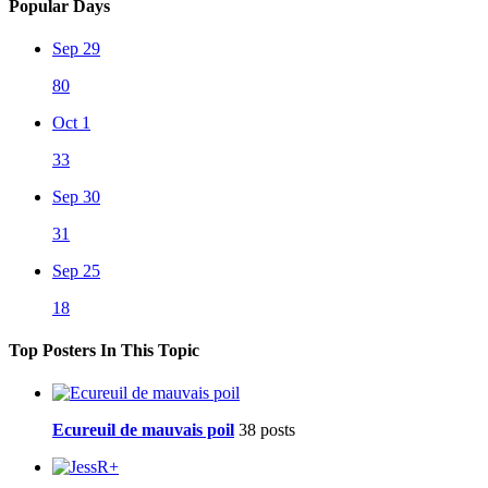
Popular Days
Sep 29
80
Oct 1
33
Sep 30
31
Sep 25
18
Top Posters In This Topic
Ecureuil de mauvais poil
38 posts