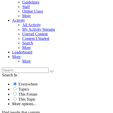
Guidelines
Staff
Online Users
More
Activity
All Activity
My Activity Streams
Unread Content
Content I Started
Search
More
Leaderboard
More
More
Search In
Everywhere
Topics
This Forum
This Topic
More options...
Find results that contain...