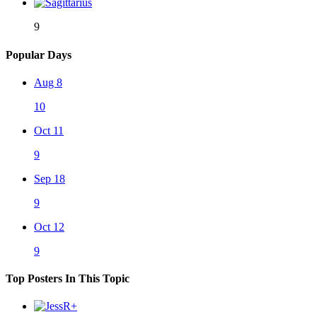
9
Popular Days
Aug 8
10
Oct 11
9
Sep 18
9
Oct 12
9
Top Posters In This Topic