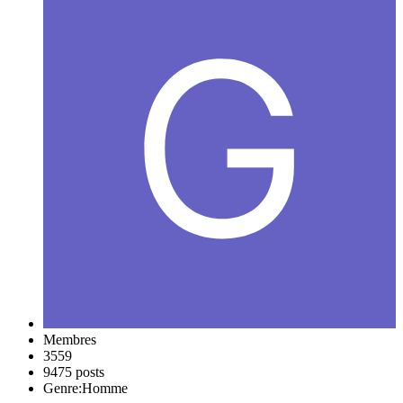
Membres
3559
9475 posts
Genre:
Homme