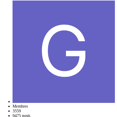
Membres
3559
9475 posts