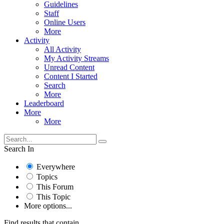
Guidelines
Staff
Online Users
More
Activity
All Activity
My Activity Streams
Unread Content
Content I Started
Search
More
Leaderboard
More
More
Search In
Everywhere
Topics
This Forum
This Topic
More options...
Find results that contain...