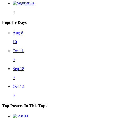
9
Popular Days
Aug 8
10
Oct 11
9
Sep 18
9
Oct 12
9
Top Posters In This Topic