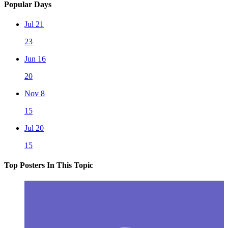
Popular Days
Jul 21
23
Jun 16
20
Nov 8
15
Jul 20
15
Top Posters In This Topic