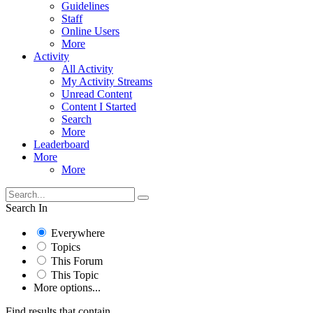
Guidelines
Staff
Online Users
More
Activity
All Activity
My Activity Streams
Unread Content
Content I Started
Search
More
Leaderboard
More
More
Search In
Everywhere
Topics
This Forum
This Topic
More options...
Find results that contain...