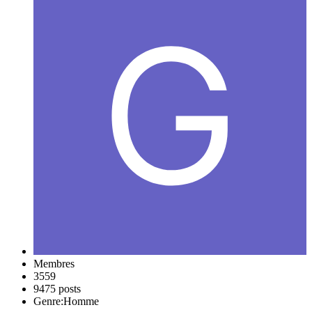
Membres
3559
9475 posts
Genre:
Homme