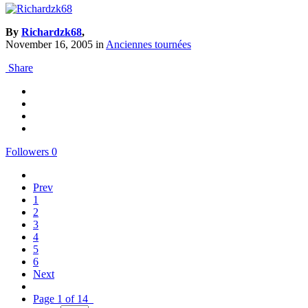
By
Richardzk68
,
November 16, 2005
in
Anciennes tournées
Share
Followers
0
Prev
1
2
3
4
5
6
Next
Page 1 of 14