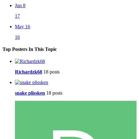
Jun 8
17
May 16
16
Top Posters In This Topic
Richardzk68
18 posts
snake plissken
18 posts