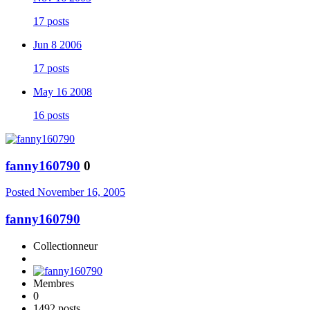
17 posts
Jun 8 2006
17 posts
May 16 2008
16 posts
fanny160790
0
Posted
November 16, 2005
fanny160790
Collectionneur
Membres
0
1492 posts