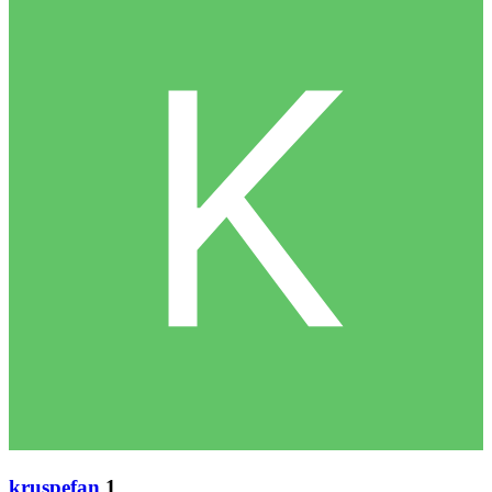
kruspefan
1