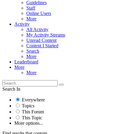
Guidelines
Staff
Online Users
More
Activity
All Activity
My Activity Streams
Unread Content
Content I Started
Search
More
Leaderboard
More
More
Search In
Everywhere
Topics
This Forum
This Topic
More options...
Find results that contain...