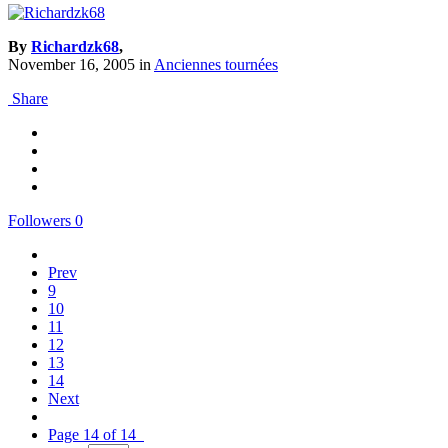
By
Richardzk68
,
November 16, 2005
in
Anciennes tournées
Share
Followers
0
Prev
9
10
11
12
13
14
Next
Page 14 of 14