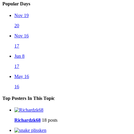
Popular Days
Nov 19
20
Nov 16
17
Jun 8
17
May 16
16
Top Posters In This Topic
Richardzk68
18 posts