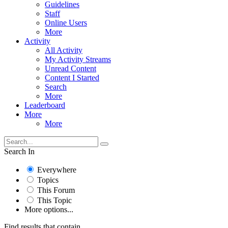
Guidelines
Staff
Online Users
More
Activity
All Activity
My Activity Streams
Unread Content
Content I Started
Search
More
Leaderboard
More
More
Search In
Everywhere
Topics
This Forum
This Topic
More options...
Find results that contain...