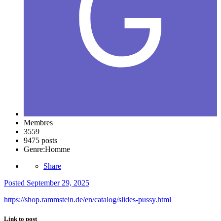
Membres
3559
9475 posts
Genre:
Homme
Share
Posted
September 29, 2025
https://shop.rammstein.de/en/catalog/slides-pussy.html
Link to post