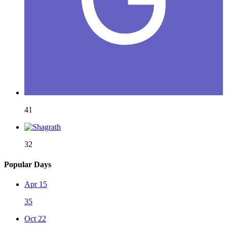
41
32
Popular Days
Apr 15
35
Oct 22