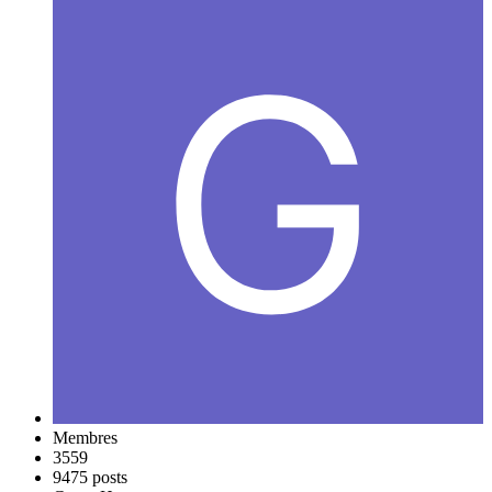
Membres
3559
9475 posts