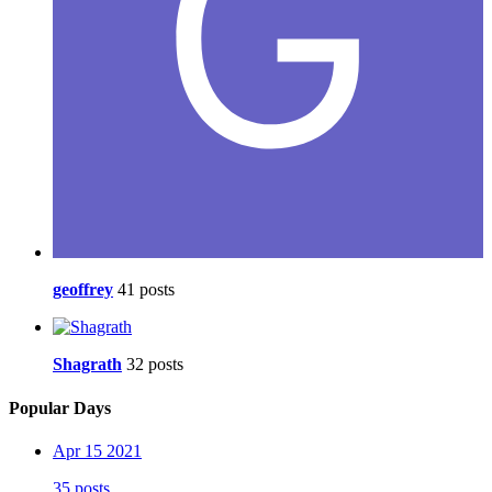
geoffrey
41 posts
Shagrath
32 posts
Popular Days
Apr 15 2021
35 posts