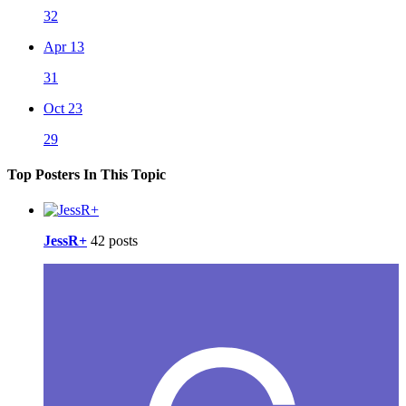
32
Apr 13
31
Oct 23
29
Top Posters In This Topic
JessR+
42 posts