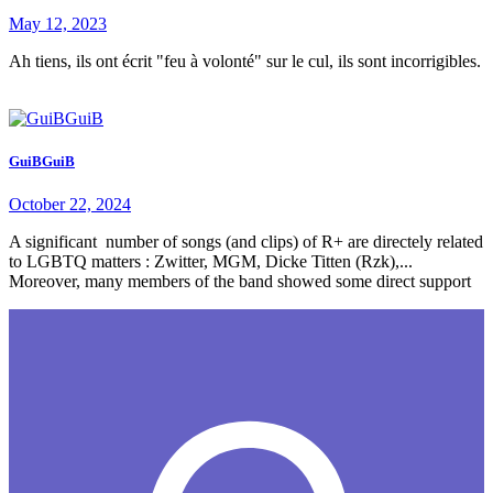
May 12, 2023
Ah tiens, ils ont écrit "feu à volonté" sur le cul, ils sont incorrigibles.
GuiBGuiB
October 22, 2024
A significant number of songs (and clips) of R+ are directely related
to LGBTQ matters : Zwitter, MGM, Dicke Titten (Rzk),...
Moreover, many members of the band showed some direct support