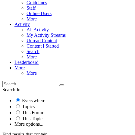
Guidelines
Staff
Online Users
More
Activity
All Activity
My Activity Streams
Unread Content
Content I Started
Search
More
Leaderboard
More
More
Search In
Everywhere
Topics
This Forum
This Topic
More options...
Find results that contain...