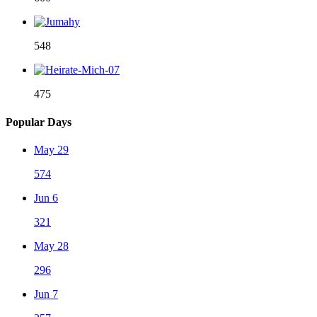
548
475
Popular Days
May 29
574
Jun 6
321
May 28
296
Jun 7