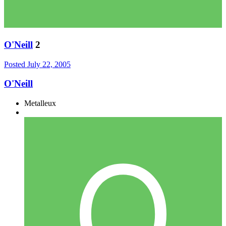
O'Neill
2
Posted
July 22, 2005
O'Neill
Metalleux