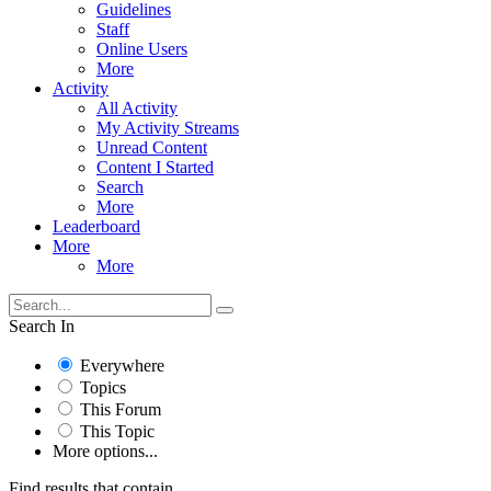
Guidelines
Staff
Online Users
More
Activity
All Activity
My Activity Streams
Unread Content
Content I Started
Search
More
Leaderboard
More
More
Search In
Everywhere
Topics
This Forum
This Topic
More options...
Find results that contain...