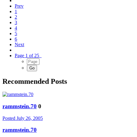
Prev
1
2
3
4
5
6
Next
Page 1 of 25
Recommended Posts
rammstein.70
0
Posted
July 26, 2005
rammstein.70