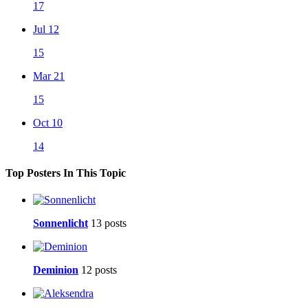
17
Jul 12
15
Mar 21
15
Oct 10
14
Top Posters In This Topic
Sonnenlicht
13 posts
Deminion
12 posts