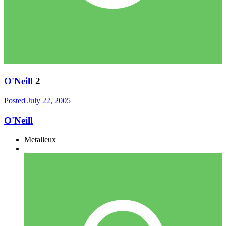
O'Neill
2
Posted
July 22, 2005
O'Neill
Metalleux