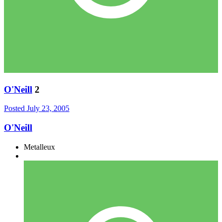
O'Neill
2
Posted
July 23, 2005
O'Neill
Metalleux