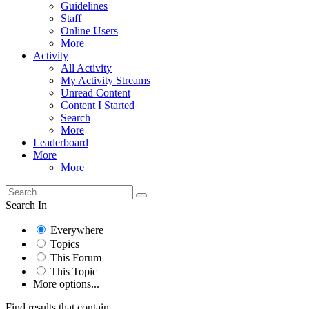
Guidelines
Staff
Online Users
More
Activity
All Activity
My Activity Streams
Unread Content
Content I Started
Search
More
Leaderboard
More
More
Search In
Everywhere
Topics
This Forum
This Topic
More options...
Find results that contain...