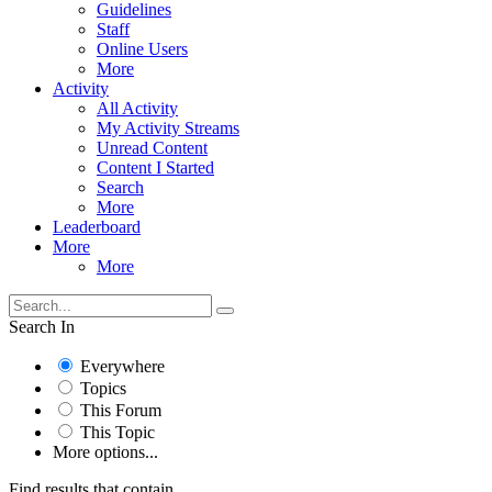
Guidelines
Staff
Online Users
More
Activity
All Activity
My Activity Streams
Unread Content
Content I Started
Search
More
Leaderboard
More
More
Search In
Everywhere
Topics
This Forum
This Topic
More options...
Find results that contain...