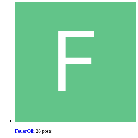
FeuerOlli
26 posts