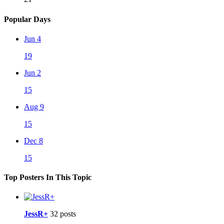
Popular Days
Jun 4
19
Jun 2
15
Aug 9
15
Dec 8
15
Top Posters In This Topic
JessR+
32 posts