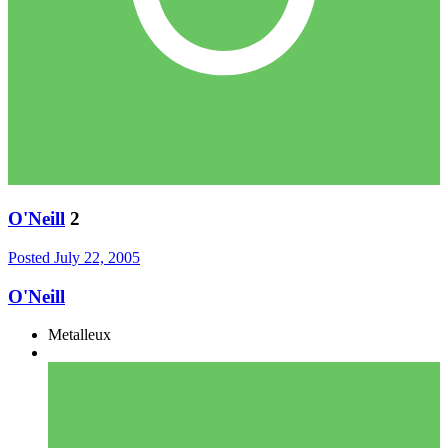
O'Neill
2
Posted
July 22, 2005
O'Neill
Metalleux