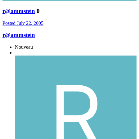
r@ammstein
0
Posted
July 22, 2005
r@ammstein
Nouveau