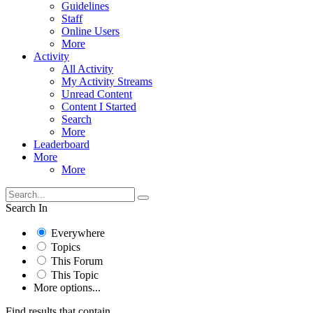
Guidelines
Staff
Online Users
More
Activity
All Activity
My Activity Streams
Unread Content
Content I Started
Search
More
Leaderboard
More
More
Search In
Everywhere
Topics
This Forum
This Topic
More options...
Find results that contain...