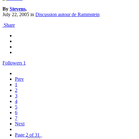
By
Stevens
,
July 22, 2005
in
Discussion autour de Rammstein
Share
Followers
1
Prev
1
2
3
4
5
6
7
Next
Page 2 of 31