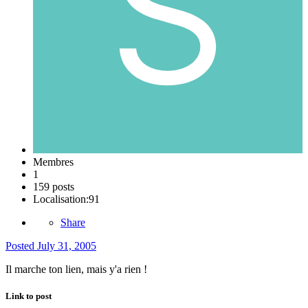
Membres
1
159 posts
Localisation:
91
Share
Posted
July 31, 2005
Il marche ton lien, mais y'a rien !
Link to post