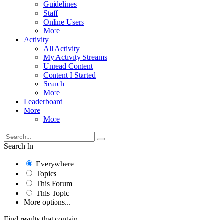
Guidelines
Staff
Online Users
More
Activity
All Activity
My Activity Streams
Unread Content
Content I Started
Search
More
Leaderboard
More
More
Search In
Everywhere
Topics
This Forum
This Topic
More options...
Find results that contain...