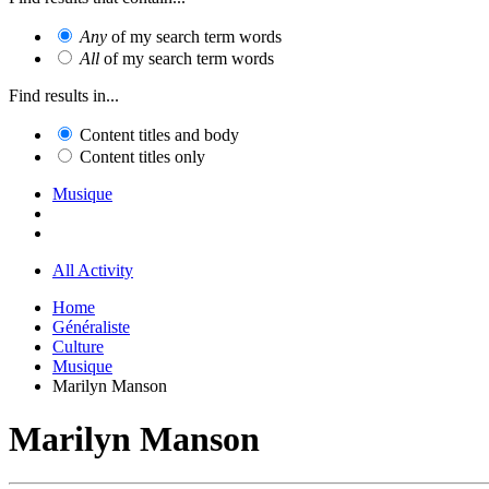
Any
of my search term words
All
of my search term words
Find results in...
Content titles and body
Content titles only
Musique
All Activity
Home
Généraliste
Culture
Musique
Marilyn Manson
Marilyn Manson