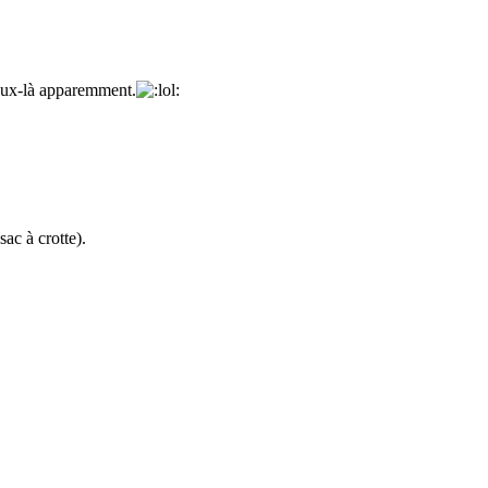
 deux-là apparemment.
sac à crotte).