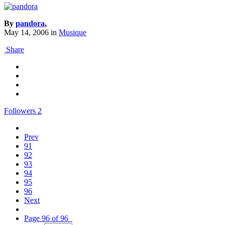
By
pandora
,
May 14, 2006
in
Musique
Share
Followers
2
Prev
91
92
93
94
95
96
Next
Page 96 of 96