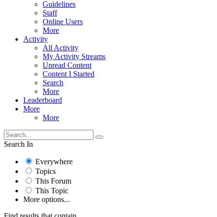
Guidelines
Staff
Online Users
More
Activity
All Activity
My Activity Streams
Unread Content
Content I Started
Search
More
Leaderboard
More
More
Search In
Everywhere
Topics
This Forum
This Topic
More options...
Find results that contain...