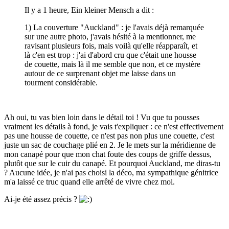
Il y a 1 heure, Ein kleiner Mensch a dit :
1) La couverture "Auckland" : je l'avais déjà remarquée
sur une autre photo, j'avais hésité à la mentionner, me
ravisant plusieurs fois, mais voilà qu'elle réapparaît, et
là c'en est trop : j'ai d'abord cru que c'était une housse
de couette, mais là il me semble que non, et ce mystère
autour de ce surprenant objet me laisse dans un
tourment considérable.
Ah oui, tu vas bien loin dans le détail toi ! Vu que tu pousses
vraiment les détails à fond, je vais t'expliquer : ce n'est effectivement
pas une housse de couette, ce n'est pas non plus une couette, c'est
juste un sac de couchage plié en 2. Je le mets sur la méridienne de
mon canapé pour que mon chat foute des coups de griffe dessus,
plutôt que sur le cuir du canapé. Et pourquoi Auckland, me diras-tu
? Aucune idée, je n'ai pas choisi la déco, ma sympathique génitrice
m'a laissé ce truc quand elle arrêté de vivre chez moi.
Ai-je été assez précis ?