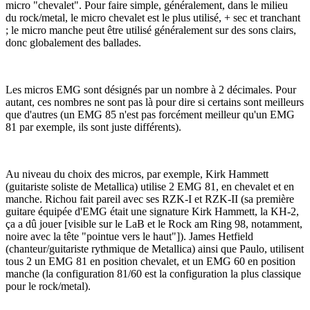
micro "chevalet". Pour faire simple, généralement, dans le milieu
du rock/metal, le micro chevalet est le plus utilisé, + sec et tranchant
; le micro manche peut être utilisé généralement sur des sons clairs,
donc globalement des ballades.
Les micros EMG sont désignés par un nombre à 2 décimales. Pour
autant, ces nombres ne sont pas là pour dire si certains sont meilleurs
que d'autres (un EMG 85 n'est pas forcément meilleur qu'un EMG
81 par exemple, ils sont juste différents).
Au niveau du choix des micros, par exemple, Kirk Hammett
(guitariste soliste de Metallica) utilise 2 EMG 81, en chevalet et en
manche. Richou fait pareil avec ses RZK-I et RZK-II (sa première
guitare équipée d'EMG était une signature Kirk Hammett, la KH-2,
ça a dû jouer [visible sur le LaB et le Rock am Ring 98, notamment,
noire avec la tête "pointue vers le haut"]). James Hetfield
(chanteur/guitariste rythmique de Metallica) ainsi que Paulo, utilisent
tous 2 un EMG 81 en position chevalet, et un EMG 60 en position
manche (la configuration 81/60 est la configuration la plus classique
pour le rock/metal).