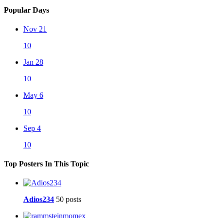
Popular Days
Nov 21
10
Jan 28
10
May 6
10
Sep 4
10
Top Posters In This Topic
Adios234
50 posts