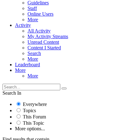
Guidelines
Staff
Online Users
More
Activity
All Activity
My Activity Streams
Unread Content
Content I Started
Search
More
Leaderboard
More
More
Search In
Everywhere
Topics
This Forum
This Topic
More options...
Find results that contain...