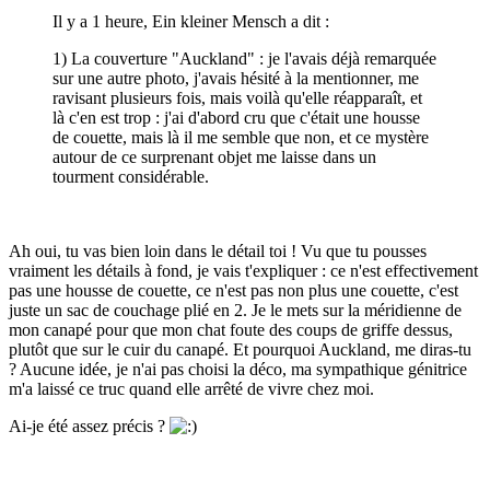
Il y a 1 heure, Ein kleiner Mensch a dit :
1) La couverture "Auckland" : je l'avais déjà remarquée
sur une autre photo, j'avais hésité à la mentionner, me
ravisant plusieurs fois, mais voilà qu'elle réapparaît, et
là c'en est trop : j'ai d'abord cru que c'était une housse
de couette, mais là il me semble que non, et ce mystère
autour de ce surprenant objet me laisse dans un
tourment considérable.
Ah oui, tu vas bien loin dans le détail toi ! Vu que tu pousses
vraiment les détails à fond, je vais t'expliquer : ce n'est effectivement
pas une housse de couette, ce n'est pas non plus une couette, c'est
juste un sac de couchage plié en 2. Je le mets sur la méridienne de
mon canapé pour que mon chat foute des coups de griffe dessus,
plutôt que sur le cuir du canapé. Et pourquoi Auckland, me diras-tu
? Aucune idée, je n'ai pas choisi la déco, ma sympathique génitrice
m'a laissé ce truc quand elle arrêté de vivre chez moi.
Ai-je été assez précis ?