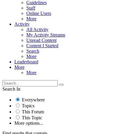
Guidelines
Staff
Online Users
More
Activity
All Activity
My Activity Streams
Unread Content
Content I Started
Search
More
Leaderboard
More
More
Search In
Everywhere
Topics
This Forum
This Topic
More options...
Find results that contain...