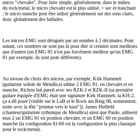
micro "chevalet". Pour faire simple, généralement, dans le milieu
du rock/metal, le micro chevalet est le plus utilisé, + sec et tranchant
; le micro manche peut être utilisé généralement sur des sons clairs,
donc globalement des ballades.
Les micros EMG sont désignés par un nombre à 2 décimales. Pour
autant, ces nombres ne sont pas là pour dire si certains sont meilleurs
que d'autres (un EMG 85 n'est pas forcément meilleur qu'un EMG
81 par exemple, ils sont juste différents).
Au niveau du choix des micros, par exemple, Kirk Hammett
(guitariste soliste de Metallica) utilise 2 EMG 81, en chevalet et en
manche. Richou fait pareil avec ses RZK-I et RZK-II (sa première
guitare équipée d'EMG était une signature Kirk Hammett, la KH-2,
ça a dû jouer [visible sur le LaB et le Rock am Ring 98, notamment,
noire avec la tête "pointue vers le haut"]). James Hetfield
(chanteur/guitariste rythmique de Metallica) ainsi que Paulo, utilisent
tous 2 un EMG 81 en position chevalet, et un EMG 60 en position
manche (la configuration 81/60 est la configuration la plus classique
pour le rock/metal).