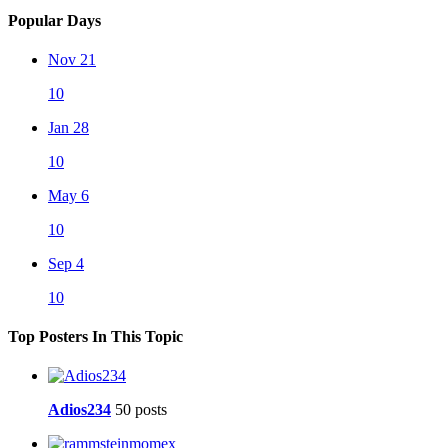
Popular Days
Nov 21
10
Jan 28
10
May 6
10
Sep 4
10
Top Posters In This Topic
Adios234
50 posts