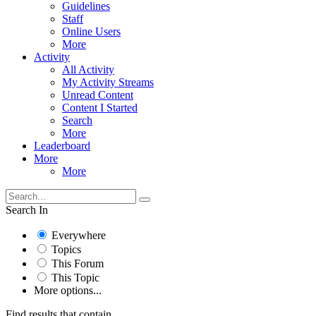
Guidelines
Staff
Online Users
More
Activity
All Activity
My Activity Streams
Unread Content
Content I Started
Search
More
Leaderboard
More
More
Search In
Everywhere
Topics
This Forum
This Topic
More options...
Find results that contain...