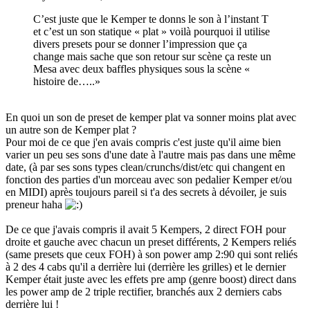
C’est juste que le Kemper te donns le son à l’instant T
et c’est un son statique « plat » voilà pourquoi il utilise
divers presets pour se donner l’impression que ça
change mais sache que son retour sur scène ça reste un
Mesa avec deux baffles physiques sous la scène «
histoire de…..»
En quoi un son de preset de kemper plat va sonner moins plat avec
un autre son de Kemper plat ?
Pour moi de ce que j'en avais compris c'est juste qu'il aime bien
varier un peu ses sons d'une date à l'autre mais pas dans une même
date, (à par ses sons types clean/crunchs/dist/etc qui changent en
fonction des parties d'un morceau avec son pedalier Kemper et/ou
en MIDI) après toujours pareil si t'a des secrets à dévoiler, je suis
preneur haha
De ce que j'avais compris il avait 5 Kempers, 2 direct FOH pour
droite et gauche avec chacun un preset différents, 2 Kempers reliés
(same presets que ceux FOH) à son power amp 2:90 qui sont reliés
à 2 des 4 cabs qu'il a derrière lui (derrière les grilles) et le dernier
Kemper était juste avec les effets pre amp (genre boost) direct dans
les power amp de 2 triple rectifier, branchés aux 2 derniers cabs
derrière lui !