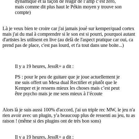
dynamique et la façon de réagir de l’amp c’est zéro,
mais comme dit plus haut le Pékin moyen y trouve son
compte)
Là je veux bien te croire car j'ai jamais joué sur kemper/quad cortex
mais j'ai du mal à comprendre si le son est si pourri, pourquoi autant
d'artistes les utilisent en live (au delà de l'aspect pratique car oui, ca
prend pas de place, c'est pas lourd, et t'a tout dans une boite...)
Il y a 19 heures, JessR+ a dit :
PS : pour le peu de guitare que je joue actuellement je
me suis offert un Mesa dual Rectifier et plutôt que le
Kemper et je ressens mieux les choses mais c’est peut
être psycho mais je me sens mieux à l’écoute
Alors là je suis aussi 100% d'accord, j'ai un triple rec MW, le jeu n'a
rien avoir avec un plugin, y'a beaucoup plus de ressenti au jeu, tu as
raison ! (même si des plugins ont de très bon sons)
Il y a 19 heures, JessR+ a dit :