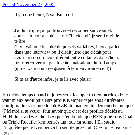
Posted
November 27, 2025
il y a une heure, NyanBot a dit :
J'ai lu ce que j'ai pu trouver et recouper sur ce sujet,
après si tu en sais plus sur le "back end" je serai ravi de
te lire !
(Il y avait une histoire de presets variables, il en a parler
dans une interview où il disait juste que c'était pour
avoir un son un peu différent entre certaines dates/lieux
pour retrouver un peu le côté analogique du full amps
(qui eux du coup réagissent à leur environnement))
Si tu as d'autre infos, je te lis avec plaisir !
En même temps quand tu joues sous Kemper tu t’emmerdes, donc
vaut mieux avoir plusieurs profils Kemper capté sous différentes
configurations comme le fait RZK de manière totalement dynamique
(PM moi si tu veux), faut savoir que c’est des profiles dédiés au
FOH donc à des « clients » qui s’en branle que RZK joue sous Dual
ou Triple Rectifier kemperisés tant que ça sonne ! En studio
t’inquiète que le Kemper ça lui sert de pose cul. C’est un « real amp
guy »