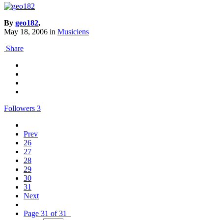
By
geo182
,
May 18, 2006
in
Musiciens
Share
Followers
3
Prev
26
27
28
29
30
31
Next
Page 31 of 31