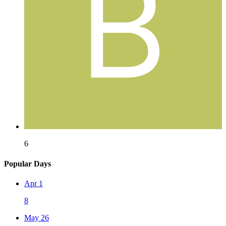
6
Popular Days
Apr 1
8
May 26