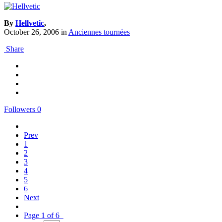
By
Hellvetic
,
October 26, 2006
in
Anciennes tournées
Share
Followers
0
Prev
1
2
3
4
5
6
Next
Page 1 of 6