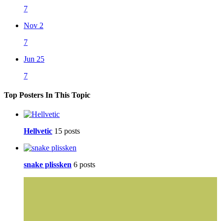
7
Nov 2
7
Jun 25
7
Top Posters In This Topic
Hellvetic
15 posts
snake plissken
6 posts