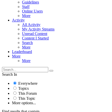
Guidelines
Staff
Online Users
More
Activity
All Activity
My Activity Streams
Unread Content
Content I Started
Search
More
Leaderboard
More
More
Search In
Everywhere
Topics
This Forum
This Topic
More options...
Find results that contain...