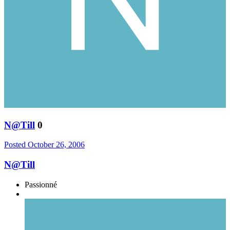
N@Till
0
Posted
October 26, 2006
N@Till
Passionné