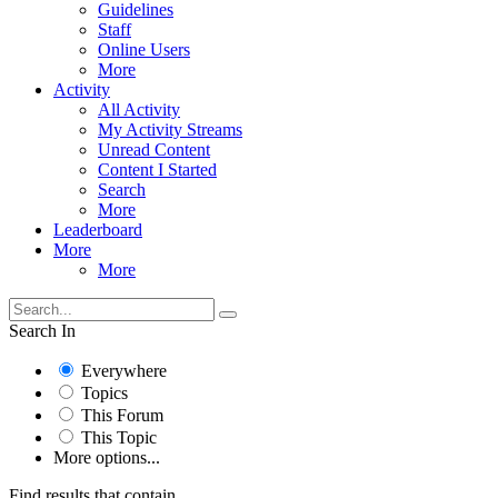
Guidelines
Staff
Online Users
More
Activity
All Activity
My Activity Streams
Unread Content
Content I Started
Search
More
Leaderboard
More
More
Search In
Everywhere
Topics
This Forum
This Topic
More options...
Find results that contain...