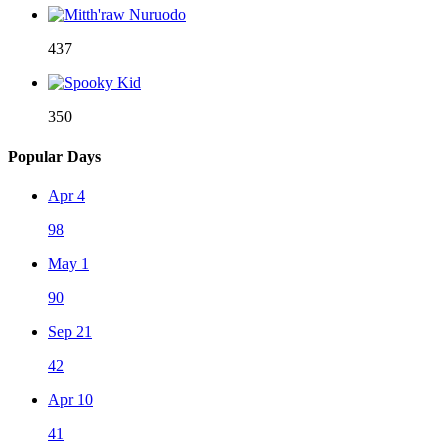
437
350
Popular Days
Apr 4
98
May 1
90
Sep 21
42
Apr 10
41