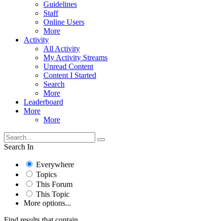
Guidelines
Staff
Online Users
More
Activity
All Activity
My Activity Streams
Unread Content
Content I Started
Search
More
Leaderboard
More
More
Search In
Everywhere
Topics
This Forum
This Topic
More options...
Find results that contain...