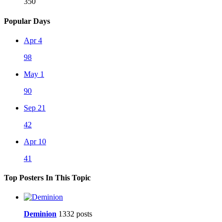
350
Popular Days
Apr 4
98
May 1
90
Sep 21
42
Apr 10
41
Top Posters In This Topic
Deminion
1332 posts