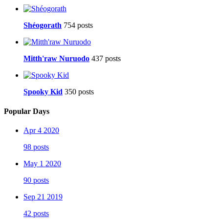
Shéogorath
754 posts
Mitth'raw Nuruodo
437 posts
Spooky Kid
350 posts
Popular Days
Apr 4 2020
98 posts
May 1 2020
90 posts
Sep 21 2019
42 posts