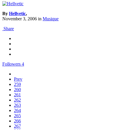
By
Hellvetic
,
November 3, 2006
in
Musique
Share
Followers
4
Prev
259
260
261
262
263
264
265
266
267