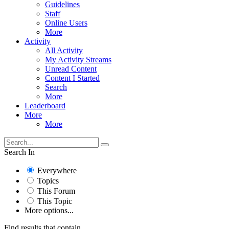
Guidelines
Staff
Online Users
More
Activity
All Activity
My Activity Streams
Unread Content
Content I Started
Search
More
Leaderboard
More
More
Search In
Everywhere
Topics
This Forum
This Topic
More options...
Find results that contain...