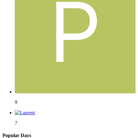
9
7
Popular Days