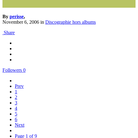
By
perisse
,
November 6, 2006
in
Discographie hors albums
Share
Followers
0
Prev
1
2
3
4
5
6
Next
Page 1 of 9