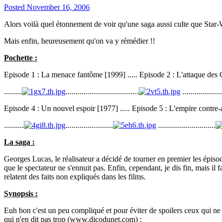
Posted
November 16, 2006
Alors voilà quel étonnement de voir qu'une saga aussi culte que Star-W
Mais enfin, heureusement qu'on va y rémédier !!
Pochette :
Episode 1 : La menace fantôme [1999] ..... Episode 2 : L'attaque des 
.........
.....................................
....................
Episode 4 : Un nouvel espoir [1977] ..... Episode 5 : L'empire contre-a
..........
........................
.............................
La saga :
Georges Lucas, le réalisateur a décidé de tourner en premier les épisodes 
que le spectateur ne s'ennuit pas. Enfin, cependant, je dis fin, mais il 
relatent des faits non expliqués dans les films.
Synopsis :
Euh bon c'est un peu compliqué et pour éviter de spoilers ceux qui ne v
qui n'en dit pas trop (www.dicodunet.com) :