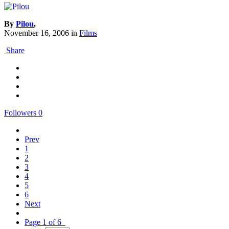
By
Pilou
,
November 16, 2006
in
Films
Share
Followers
0
Prev
1
2
3
4
5
6
Next
Page 1 of 6