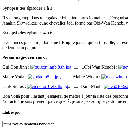
Synopsis des épisodes 1 à 3 :
Il y a longtemp,dans une galaxie lointaine ...tres lointaine..., l’organi
Anakin Skywalker, jeune chevalier Jedi formé par Obi-Wan Kenobi y 
Synopsis des épisodes 4 à 6 :
Des années plus tard, alors que l’Empire galactique est installé, la rés
de leurs compagnons.
Personnages centraux :
Qui Gon Jinn :
...........Obi Wan Kenobi :
Maitre Yoda :
...........Maitre Windu :
Dark Sidius :
...........Dark Maul :
Bon voilà pour l'instant j'essaierai de mettre à jour la liste des pers
"attractif" je suis preneur parce que là, je suis pas sur que ça donne en
Link to post