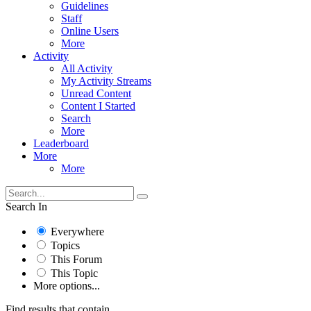
Guidelines
Staff
Online Users
More
Activity
All Activity
My Activity Streams
Unread Content
Content I Started
Search
More
Leaderboard
More
More
Search In
Everywhere
Topics
This Forum
This Topic
More options...
Find results that contain...