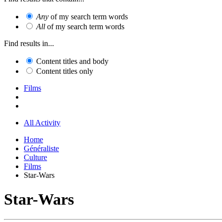
Any
of my search term words
All
of my search term words
Find results in...
Content titles and body
Content titles only
Films
All Activity
Home
Généraliste
Culture
Films
Star-Wars
Star-Wars