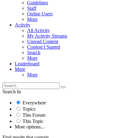
Guidelines
Staff
Online Users
More
Activity
All Activity
My Activity Streams
Unread Content
Content I Started
Search
More
Leaderboard
More
More
Search In
Everywhere
Topics
This Forum
This Topic
More options...
Find results that contain...