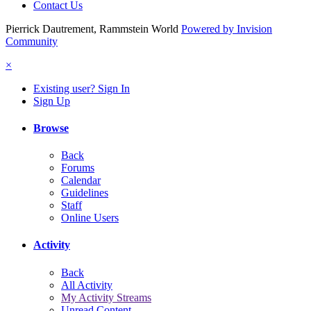
Contact Us
Pierrick Dautrement, Rammstein World
Powered by Invision
Community
×
Existing user? Sign In
Sign Up
Browse
Back
Forums
Calendar
Guidelines
Staff
Online Users
Activity
Back
All Activity
My Activity Streams
Unread Content