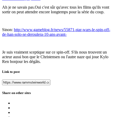
Ah je ne savais pas.Oui c'est sûr qu'avec tous les films qu'ils vont
sortir on peut attendre encore longtemps pour la série du coup.
Sinon:
http://www.gameblog.fr/news/55871-star-wars-le-spin-off-
de-han-solo-se-deroulera-10-ans-avant-
Je suis vraiment sceptique sur ce spin-off. S'ils nous trouvent un
acteur aussi bon que le Christensen ou l'autre naze qui joue Kylo
Ren bonjour les dégâts.
Link to post
Share on other sites