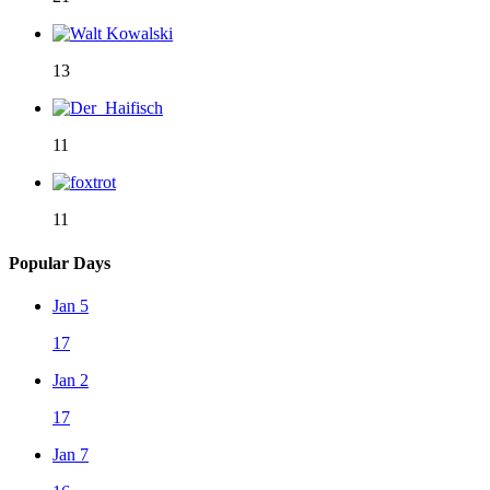
13
11
11
Popular Days
Jan 5
17
Jan 2
17
Jan 7