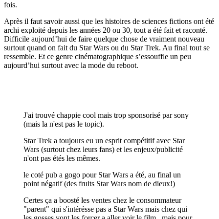
fois.
Après il faut savoir aussi que les histoires de sciences fictions ont été
archi exploité depuis les années 20 ou 30, tout a été fait et raconté.
Difficile aujourd’hui de faire quelque chose de vraiment nouveau
surtout quand on fait du Star Wars ou du Star Trek. Au final tout se
ressemble. Et ce genre cinématographique s’essouffle un peu
aujourd’hui surtout avec la mode du reboot.
J'ai trouvé chappie cool mais trop sponsorisé par sony
(mais la n'est pas le topic).
Star Trek a toujours eu un esprit compétitif avec Star
Wars (surtout chez leurs fans) et les enjeux/publicité
n'ont pas étés les mêmes.
le coté pub a gogo pour Star Wars a été, au final un
point négatif (des fruits Star Wars nom de dieux!)
Certes ça a boosté les ventes chez le consommateur
"parent" qui s'intérésse pas a Star Wars mais chez qui
les gosses vont les forcer a aller voir le film , mais pour