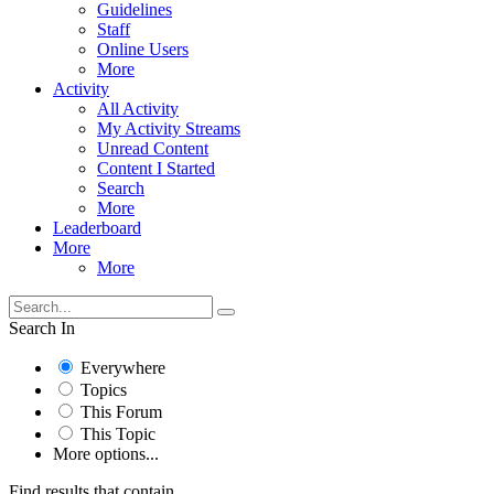
Guidelines
Staff
Online Users
More
Activity
All Activity
My Activity Streams
Unread Content
Content I Started
Search
More
Leaderboard
More
More
Search In
Everywhere
Topics
This Forum
This Topic
More options...
Find results that contain...