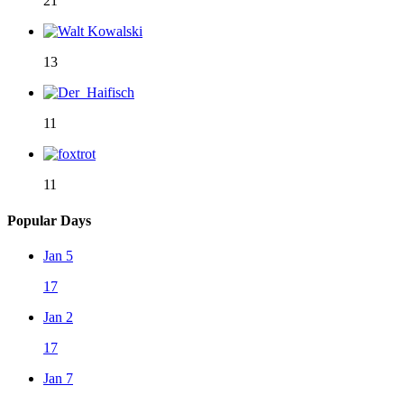
21
13
11
11
Popular Days
Jan 5
17
Jan 2
17
Jan 7