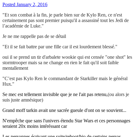
Posted
January 2, 2016
"Et son combat à la fin, je parle bien sur de Kylo Ren, ce n'est
certainement pas sont premier puisqu'il a assassiné tout les Jedi de
l’académie de Luke."
Je ne me rappelle pas de se détail
"Et il se fait battre par une fille car il est lourdement blessé."
oui il se prend un tir d'arbalete wookie qui est censée "one shot" les
stormtrooper mais sa ne change en rien le fait qu'il soit faible
mentallement
"
C’est pas Kylo Ren le commandant de Starkiller mais le général
Hux."
Se mec est tellement invisible que je ne l'ait pas retenu,
(ou alors je
suis juste amnésique)
Grand moff tarkin avait une sacrée gueule d'ont on se souvient...
N'empêche que sans l'univers étendu Star Wars et ces personnages
seraient 20x moins intéréssant car
Les personnes écrivant une suite/reboot/bio de certains persos