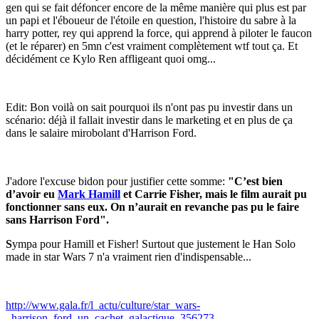
gen qui se fait défoncer encore de la même manière qui plus est par
un papi et l'éboueur de l'étoile en question, l'histoire du sabre à la
harry potter, rey qui apprend la force, qui apprend à piloter le faucon
(et le réparer) en 5mn c'est vraiment complètement wtf tout ça. Et
décidément ce Kylo Ren affligeant quoi omg...
Edit: Bon voilà on sait pourquoi ils n'ont pas pu investir dans un
scénario: déjà il fallait investir dans le marketing et en plus de ça
dans le salaire mirobolant d'Harrison Ford.
J'adore l'excuse bidon pour justifier cette somme:
"C’est bien
d’avoir eu
Mark Hamill
et Carrie Fisher, mais le film aurait pu
fonc­tion­ner sans eux. On n’au­rait en revanche pas pu le faire
sans Harri­son Ford".
S
ympa pour Hamill et Fisher! Surtout que justement le Han Solo
made in star Wars 7 n'a vraiment rien d'indispensable...
http://www.gala.fr/l_actu/culture/star_wars-
_harrison_ford_un_cachet_galactique_356273